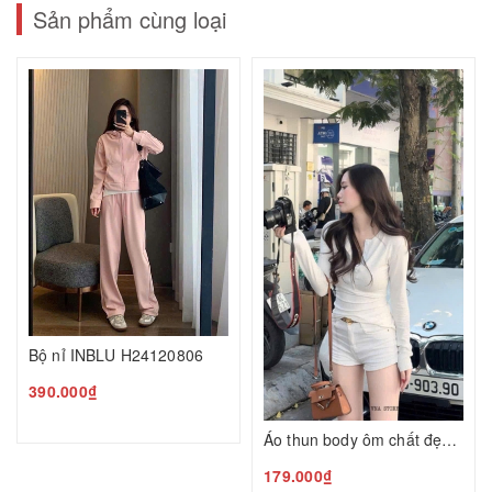
Sản phẩm cùng loại
Bộ nỉ INBLU H24120806
390.000₫
Áo thun body ôm chất đẹp N24120805
179.000₫