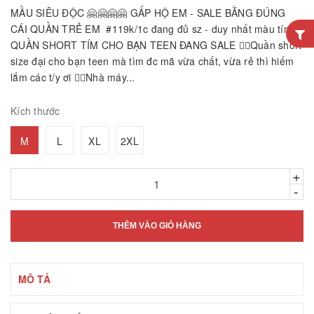
MẦU SIÊU ĐỘC 🤗🤗🤗🤗 GẤP HỘ EM - SALE BẰNG ĐÚNG
CÁI QUẦN TRẺ EM #119k/1c đang đủ sz - duy nhất màu tím
QUẦN SHORT TÍM CHO BẠN TEEN ĐANG SALE 👉🏻Quần short
size đại cho bạn teen mà tìm đc mã vừa chất, vừa rẻ thì hiếm
lắm các t/y ơi 👉🏻Nhà máy...
Kích thước
M
L
XL
2XL
+
-
THÊM VÀO GIỎ HÀNG
MÔ TẢ