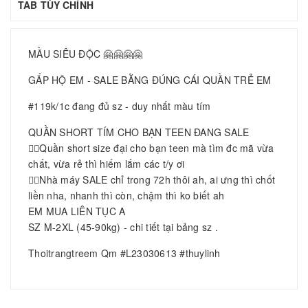
TAB TÙY CHỈNH
MẦU SIÊU ĐỘC 🤗🤗🤗🤗
GẤP HỘ EM - SALE BẰNG ĐÚNG CÁI QUẦN TRẺ EM
#119k/1c đang đủ sz - duy nhất màu tím
QUẦN SHORT TÍM CHO BẠN TEEN ĐANG SALE
👉🏻Quần short size đại cho bạn teen mà tìm đc mã vừa
chất, vừa rẻ thì hiếm lắm các t/y ơi
👉🏻Nhà máy SALE chỉ trong 72h thôi ah, ai ưng thì chốt
liền nha, nhanh thì còn, chậm thì ko biết ah
EM MUA LIÊN TỤC A
SZ M-2XL (45-90kg) - chi tiết tại bảng sz .
Thoitrangtreem Qm #L23030613 #thuylinh