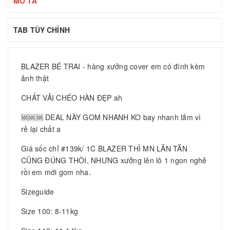
MÔ TẢ
TAB TÙY CHỈNH
BLAZER BÉ TRAI - hàng xưởng cover em có đính kèm
ảnh thật
CHẤT VẢI CHÉO HÀN ĐẸP ah
🆘🆘🆘 DEAL NÀY GOM NHANH KO bay nhanh lắm vì
rẻ lại chất a
Giá sốc chỉ #139k/ 1C BLAZER THÌ MN LĂN TĂN
CŨNG ĐÚNG THÔI, NHƯNG xưởng lên lô 1 ngon nghẻ
rồi em mới gom nha.
Sizeguide
Size 100: 8-11kg