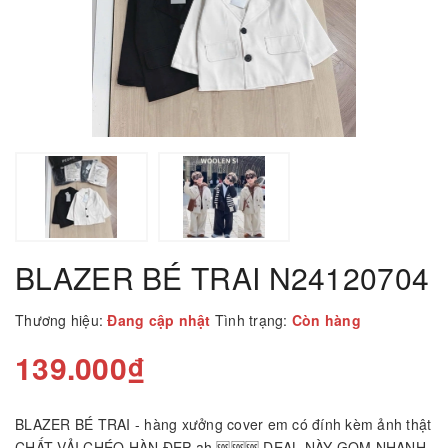
BLAZER BÉ TRAI N24120704
Thương hiệu:
Đang cập nhật
Tình trạng:
Còn hàng
139.000₫
BLAZER BÉ TRAI - hàng xưởng cover em có đính kèm ảnh thật
CHẤT VẢI CHÉO HÀN ĐẸP ah 🆘🆘🆘 DEAL NÀY GOM NHANH