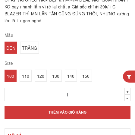
KO bay nhanh lắm vì rẻ lại chất a Giá sốc chỉ #139k/ 1C
BLAZER THÌ MN LĂN TĂN CŨNG ĐÚNG THÔI, NHƯNG xưởng
lên lô 1 ngon nghẻ...
Mẫu
ĐEN
TRẮNG
Size
100
110
120
130
140
150
+
-
THÊM VÀO GIỎ HÀNG