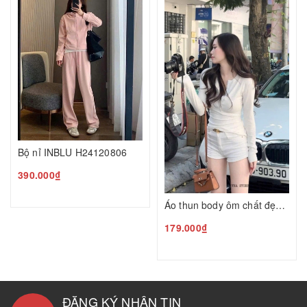
Bộ nỉ INBLU H24120806
390.000₫
Áo thun body ôm chất đẹp N24120805
179.000₫
ĐĂNG KÝ NHẬN TIN