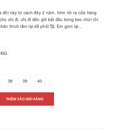
 đôi này từ cách đây 2 năm, hôm rồi ra cửa hàng
ho chị đi, chị đi đến giờ bất đầu bong keo chút rồi.
ân thích lắm lại dễ phối 🥰. Em gom lại...
ỒNG
38
39
40
THÊM VÀO GIỎ HÀNG