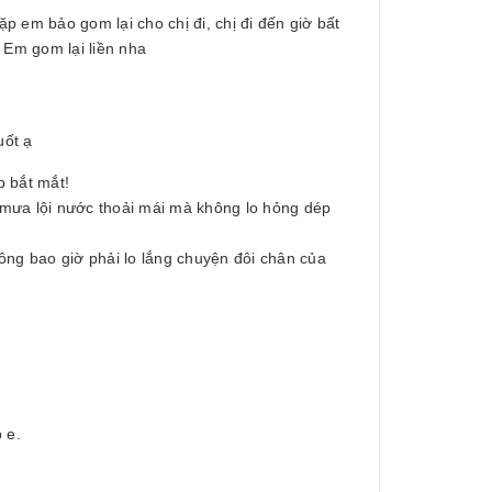
 em bảo gom lại cho chị đi, chị đi đến giờ bất
 Em gom lại liền nha
uốt ạ
p bắt mắt!
i mưa lội nước thoải mái mà không lo hỏng dép
ông bao giờ phải lo lắng chuyện đôi chân của
 e.