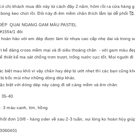
25061605
ó chị khách mua đôi này từ cách đây 2 năm, hôm rồi ra cửa hàng gặp
0.000₫
bong keo chút rồi. Đôi này đi êm mềm chân thích lắm lại dễ phối 🥰.
ÉP QUAI NGANG GAM MÀU PASTEL
#155k/1 đôi
 hoàn hảo với em dép được làm từ nhựa cao cấp nhẹ dai và trong s
ết kế dáng cross mềm mại và đi siêu thoáng chân - với gam màu đẹ
ế thiêt kế ma sát chống trơn trượt, trống nước cực tốt. Mọi người đ
.
c biệt mau khô vì vậy chân hay dép bị ướt nhẹt thì các bạn cũng kh
 bị bốc mùi như những dòng dép khác.
ặc biệt với dòng dép này càng đi sẽ càng mềm và êm chân.
e 35-40
: 3 màu xanh, tím, hồng
ốt đơn 10/8 - hàng oder về sau 2-3 tuần, vui lòng ko hoàn hủy giúp
3060401