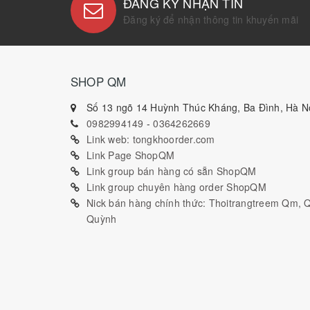
ĐĂNG KÝ NHẬN TIN
Đăng ký để nhận thông tin khuyến mãi
SHOP QM
Số 13 ngõ 14 Huỳnh Thúc Kháng, Ba Đình, Hà Nộ
0982994149
-
0364262669
Link web: tongkhoorder.com
Link Page ShopQM
Link group bán hàng có sẵn ShopQM
Link group chuyên hàng order ShopQM
Nick bán hàng chính thức: Thoitrangtreem Qm,
Quỳnh