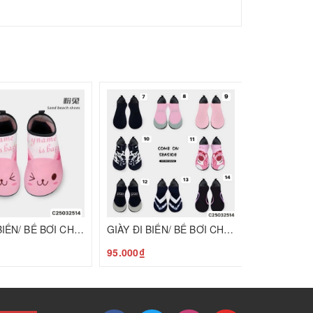
95.000₫
GIÀY ĐI BIỂN/ BỂ BƠI CHỐNG TRƠN C25032514
GIÀY ĐI BIỂN/ BỂ BƠI CHỐNG TRƠN C25032514 (Mẫu 7-13)
95.000₫