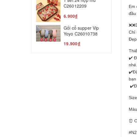
1 set 24 hộp mù
T
C26012209
Em c
5
đầu 
6.900₫
❌❌D
Gối cổ supper Vip
Chỉ 
Yoyo C26010738
Đẹp
19.900₫
Thi
✔️ Đ
nhé
✔️Đặ
bạn
✔️Đ
Siz
Màu
⏰ Ch
#N2