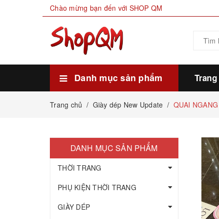
Chào mừng bạn đến với SHOP QM
Danh mục sản phẩm
Trang
Xem thêm
HÀNG SẴN KHO
THỰC PHẨM
MỸ PHẨM LÀM ĐẸP
GIA DỤNG ĐỜI SỐNG
GIÀY DÉP
PHỤ KIỆN THỜI TRANG
THỜI TRANG
Trang chủ
/
Giày dép New Update
/
QUAI NGANG
DANH MỤC SẢN PHẨM
THỜI TRANG
PHỤ KIỆN THỜI TRANG
GIÀY DÉP