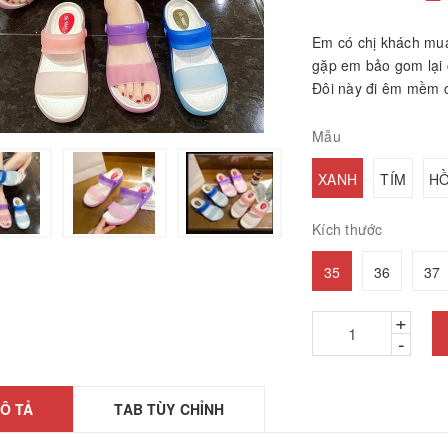
Em có chị khách mua
gặp em bảo gom lại c
Đôi này đi êm mềm ch
Mẫu
XANH
TÍM
H
Kích thước
hảm ngải cứu hàng
hính hãng
35
36
37
26010601
2.200₫
+
ÁY GỌT BÚT CHÌ
-
TỰ ĐỘNG
25061806
Ô TẢ
TAB TÙY CHỈNH
5.000₫
ược, búa massage