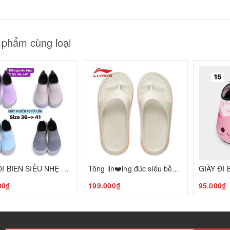
 phẩm cùng loại
GIÀY ĐI BIỂN SIÊU NHẸ CHO NGƯỜI LỚN C35041903
Tông lin❤️ing đúc siêu bền nhẹ T25041709
00₫
199.000₫
95.000₫