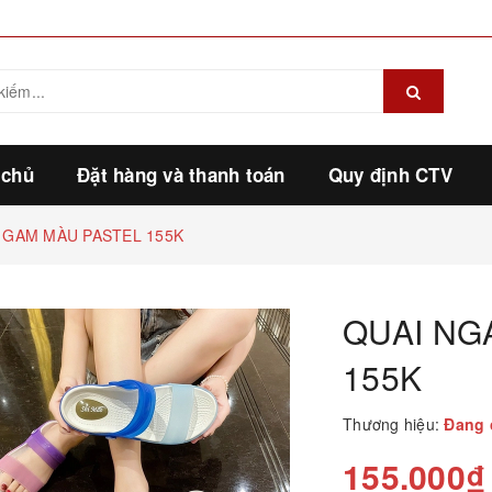
 chủ
Đặt hàng và thanh toán
Quy định CTV
 GAM MÀU PASTEL 155K
QUAI NG
155K
Thương hiệu:
Đang 
155.000₫