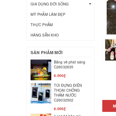
GIA DỤNG ĐỜI SỐNG
MỸ PHẨM LÀM ĐẸP
THỰC PHẨM
HÀNG SẴN KHO
SẢN PHẨM MỚI
Bảng vẽ phát sáng
T
C26032635
c
C
6.000₫
2
TÚI ĐỰNG ĐIỆN
M
THOẠI CHỐNG
THẤM NƯỚC
T
C26032502
M
8
6.000₫
L