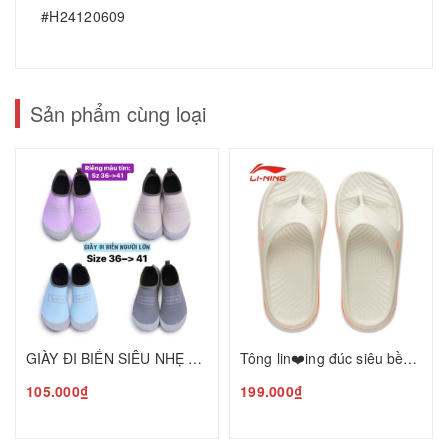
#H24120609
Sản phẩm cùng loại
GIÀY ĐI BIỂN SIÊU NHẸ CHO NGƯỜI LỚN C35041903
Tông lin❤️ing đúc siêu bền nhẹ T25041709
105.000₫
199.000₫