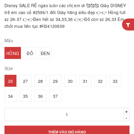
Disney SALE RẺ ngáo luôn các chị em ơi 🥰🥰🥰 Giày DISNEY
trẻ em cao cổ #259k/1 đôi Giày hãng siêu đẹp 👉👉 Hồng full
sz 26-37 👉👉Đen hết sz 34,35,36 👉👉Đỏ còn sz 26,33 Em
chốt mua liên tục #H24120609
Mẫu
HỒNG
ĐỎ
ĐEN
Size
26
27
28
29
30
31
32
33
34
35
36
37
+
-
THÊM VÀO GIỎ HÀNG