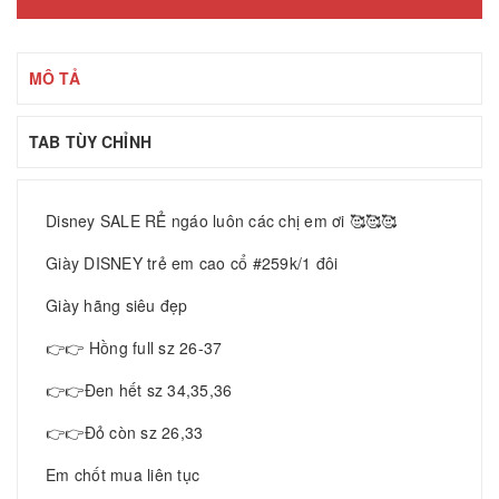
MÔ TẢ
TAB TÙY CHỈNH
Disney SALE RẺ ngáo luôn các chị em ơi 🥰🥰🥰
Giày DISNEY trẻ em cao cổ #259k/1 đôi
Giày hãng siêu đẹp
👉👉 Hồng full sz 26-37
👉👉Đen hết sz 34,35,36
👉👉Đỏ còn sz 26,33
Em chốt mua liên tục