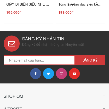
GIÀY ĐI BIỂN SIÊU NHẸ CHO NGƯỜI LỚN C35041903
Tông lin❤️ing đúc siêu bền nhẹ T25041709
105.000₫
199.000₫
ĐĂNG KÝ NHẬN TIN
Đăng ký để nhận thông tin khuyến mãi
ĐĂNG KÝ
SHOP QM
WEBSITE