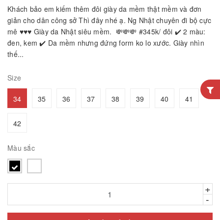
Khách bảo em kiếm thêm đôi giày da mềm thật mềm và đơn
giản cho dân công sở Thì đây nhé ạ. Ng Nhật chuyên đi bộ cực
mê ♥️♥️♥️ Giày da Nhật siêu mềm. 💸💸💸 #345k/ đôi ✔️ 2 màu:
đen, kem ✔️ Da mềm nhưng đứng form ko lo xước. Giày nhìn
thế...
Size
34
35
36
37
38
39
40
41
42
Màu sắc
+
-