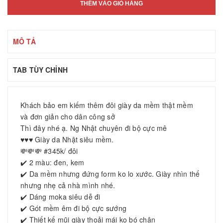
THÊM VÀO GIỎ HÀNG
MÔ TẢ
TAB TÙY CHỈNH
Khách bảo em kiếm thêm đôi giày da mềm thật mềm
và đơn giản cho dân công sở
Thì đây nhé ạ. Ng Nhật chuyên đi bộ cực mê
♥️♥️♥️ Giày da Nhật siêu mềm.
💸💸💸 #345k/ đôi
✔️ 2 màu: đen, kem
✔️ Da mềm nhưng đứng form ko lo xước. Giày nhìn thế
nhưng nhẹ cả nhà mình nhé.
✔️ Dáng moka siêu dễ đi
✔️ Gót mềm êm đi bộ cực sướng
✔️ Thiết kế mũi giày thoải mái ko bó chân