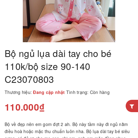
Bộ ngủ lụa dài tay cho bé
110k/bộ size 90-140
C23070803
Thương hiệu:
Đang cập nhật
Tình trạng:
Còn hàng
110.000₫
Bộ về đẹp nên em gom đợt 2 ah. Bộ này tầm này đi ngủ nằm
điều hoà hoặc mặc thu chuẩn luôn nha. Bộ lụa dài tay bé siêu