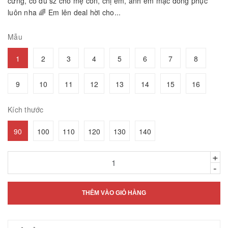
cưng, có đủ sz cho mẹ con, chị em, anh em mặc đồng phục
luôn nha 🌈 Em lên deal hời cho...
Mẫu
1
2
3
4
5
6
7
8
9
10
11
12
13
14
15
16
Kích thước
90
100
110
120
130
140
+
-
THÊM VÀO GIỎ HÀNG