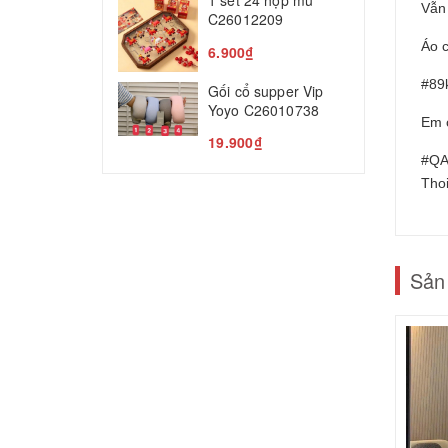
1 set 24 hộp mù
Vẫn
T
C26012209
5
Áo 
6.900₫
#89
Gối cổ supper Vip
Yoyo C26010738
Em c
19.900₫
#QA
Tho
Sản