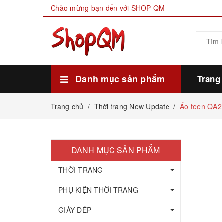
Chào mừng bạn đến với SHOP QM
Danh mục sản phẩm
Trang
Xem thêm
HÀNG SẴN KHO
THỰC PHẨM
MỸ PHẨM LÀM ĐẸP
GIA DỤNG ĐỜI SỐNG
GIÀY DÉP
PHỤ KIỆN THỜI TRANG
THỜI TRANG
Trang chủ
/
Thời trang New Update
/
Áo teen QA
DANH MỤC SẢN PHẨM
THỜI TRANG
PHỤ KIỆN THỜI TRANG
GIÀY DÉP