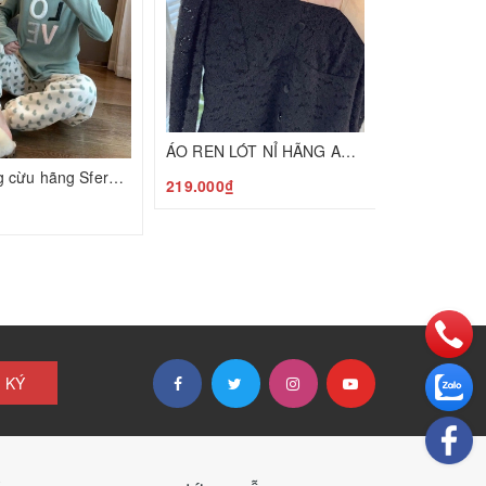
ÁO REN LÓT NỈ HÃNG ANNA N24120801
Bộ nỉ lông cừu hãng Sfera TBN T24120803
219.000₫
₫
 KÝ