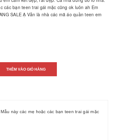
o em cam kết đẹp, rất đẹp. Cả nhà đừng bỏ lỡ nha.
 các bạn teen trai gái mặc cũng ok luôn ah Em
NG SALE Ạ Vẫn là nhà các mã áo quần teen em
THÊM VÀO GIỎ HÀNG
 Mẫu này các mẹ hoặc các bạn teen trai gái mặc