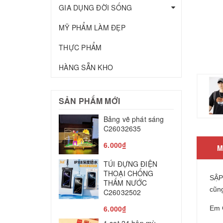
GIA DỤNG ĐỜI SỐNG
MỸ PHẨM LÀM ĐẸP
THỰC PHẨM
HÀNG SẴN KHO
SẢN PHẨM MỚI
Bảng vẽ phát sáng
T
C26032635
c
C
6.000₫
M
2
TÚI ĐỰNG ĐIỆN
M
THOẠI CHỐNG
SẬP
THẤM NƯỚC
T
cũn
C26032502
8
6.000₫
Em 
L