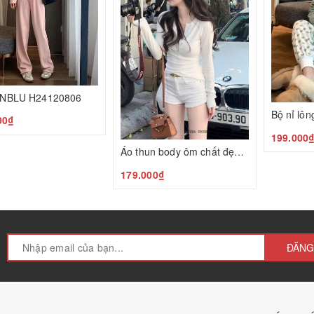
 INBLU H24120806
00₫
199.000
Áo thun body ôm chất đẹp N24120805
179.000₫
ĐĂNG