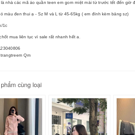
 là nhà các mã áo quần teen em gom miệt mài từ trước tết đến giờ đ
25061605
0.000₫
có màu đen thui ạ - Sz M và L từ 45-65kg ( em đính kèm bảng sz)
k/1c
hốt mua liên tục vì sale rất nhanh hết a.
23040806
itrangtreem Qm
 phẩm cùng loại