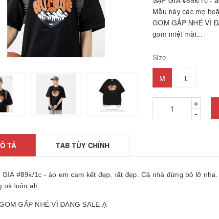
SẬP GIÁ #89k/1c - á
Mẫu này các mẹ hoặc
GOM GẤP NHÉ VÌ ĐA
gom miệt mài...
Size
M
L
+
-
hảm ngải cứu hàng
hính hãng
26010601
Ô TẢ
TAB TÙY CHỈNH
2.200₫
ÁY GỌT BÚT CHÌ
TỰ ĐỘNG
 GIÁ #89k/1c - áo em cam kết đẹp, rất đẹp. Cả nhà đừng bỏ lỡ nha.
25061806
g ok luôn ah
5.000₫
GOM GẤP NHÉ VÌ ĐANG SALE Ạ
ược, búa massage