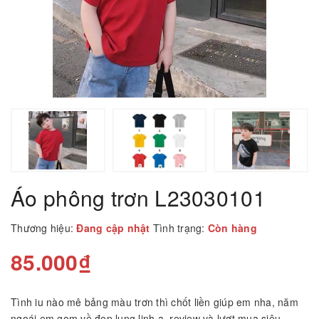
Áo phông trơn L23030101
Thương hiệu:
Đang cập nhật
Tình trạng:
Còn hàng
85.000₫
Tình iu nào mê bảng màu trơn thì chốt liền giúp em nha, năm
ngoái em gom về đẹp lung linh ạ, review và lượt mua siêu