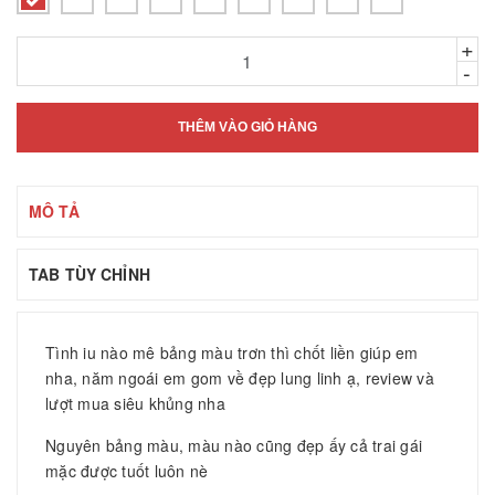
+
-
THÊM VÀO GIỎ HÀNG
MÔ TẢ
TAB TÙY CHỈNH
Tình iu nào mê bảng màu trơn thì chốt liền giúp em
nha, năm ngoái em gom về đẹp lung linh ạ, review và
lượt mua siêu khủng nha
Nguyên bảng màu, màu nào cũng đẹp ấy cả trai gái
mặc được tuốt luôn nè