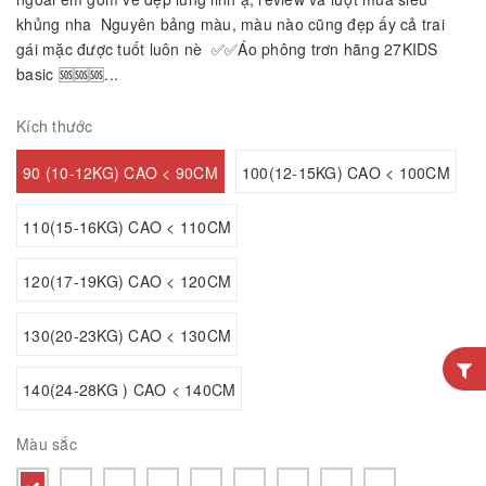
khủng nha Nguyên bảng màu, màu nào cũng đẹp ấy cả trai
gái mặc được tuốt luôn nè ✅✅Áo phông trơn hãng 27KIDS
basic 🆘🆘🆘...
Kích thước
90 (10-12KG) CAO < 90CM
100(12-15KG) CAO < 100CM
110(15-16KG) CAO < 110CM
120(17-19KG) CAO < 120CM
130(20-23KG) CAO < 130CM
140(24-28KG ) CAO < 140CM
Màu sắc