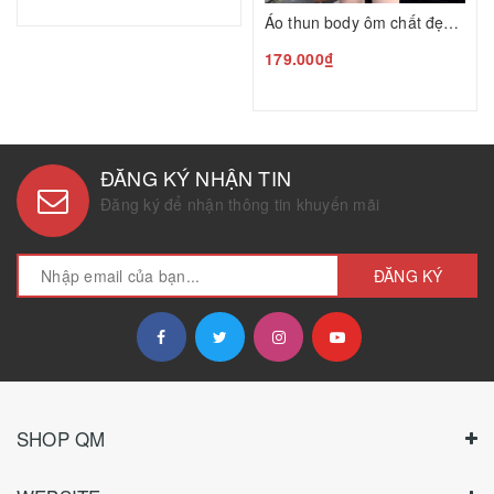
Áo thun body ôm chất đẹp N24120805
179.000₫
ĐĂNG KÝ NHẬN TIN
Đăng ký để nhận thông tin khuyến mãi
ĐĂNG KÝ
SHOP QM