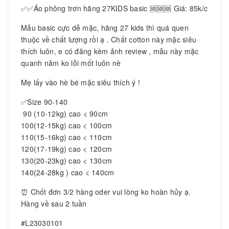
✅✅Áo phông trơn hãng 27KIDS basic 🆘🆘🆘 Giá: 85k/c
Mẫu basic cực dễ mặc, hãng 27 kids thì quá quen
thuộc về chất lượng rồi ạ . Chất cotton này mặc siêu
thích luôn, e có đăng kèm ảnh review , mẫu này mặc
quanh năm ko lỗi mốt luôn nè
Mẹ lấy vào hè bé mặc siêu thích ý !
✅Size 90-140
90 (10-12kg) cao < 90cm
100(12-15kg) cao < 100cm
110(15-16kg) cao < 110cm
120(17-19kg) cao < 120cm
130(20-23kg) cao < 130cm
140(24-28kg ) cao < 140cm
⏰ Chốt đơn 3/2 hàng oder vui lòng ko hoàn hủy ạ.
Hàng về sau 2 tuần
#L23030101