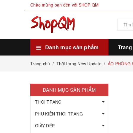
Chào mừng bạn đến với SHOP QM
Danh mục sản phẩm
Trang
Xem thêm
HÀNG SẴN KHO
THỰC PHẨM
MỸ PHẨM LÀM ĐẸP
GIA DỤNG ĐỜI SỐNG
GIÀY DÉP
PHỤ KIỆN THỜI TRANG
THỜI TRANG
Trang chủ
/
Thời trang New Update
/
ÁO PHÔNG B
DANH MỤC SẢN PHẨM
THỜI TRANG
PHỤ KIỆN THỜI TRANG
GIÀY DÉP