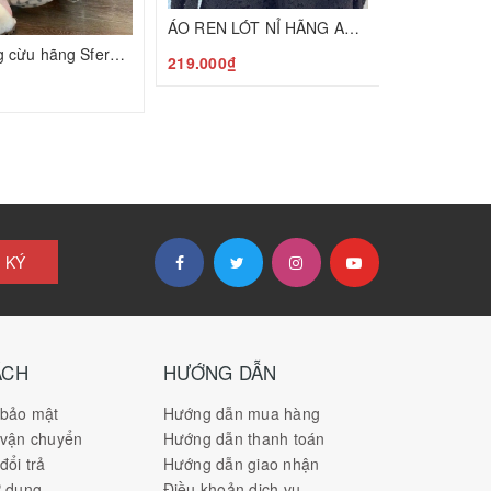
ÁO REN LÓT NỈ HÃNG ANNA N24120801
Bộ nỉ lông cừu hãng Sfera TBN T24120803
219.000₫
₫
 KÝ
ÁCH
HƯỚNG DẪN
 bảo mật
Hướng dẫn mua hàng
 vận chuyển
Hướng dẫn thanh toán
đổi trả
Hướng dẫn giao nhận
ử dụng
Điều khoản dịch vụ