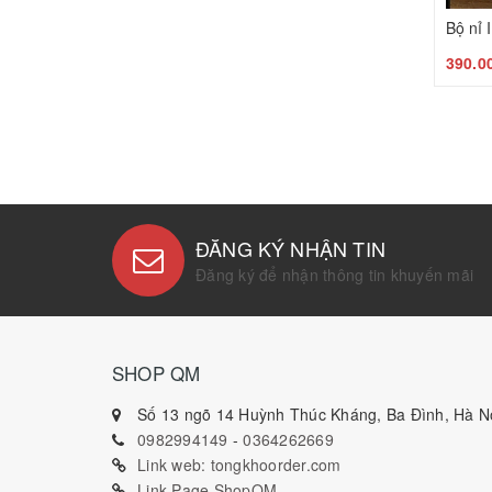
Bộ nỉ
390.0
ĐĂNG KÝ NHẬN TIN
Đăng ký để nhận thông tin khuyến mãi
SHOP QM
Số 13 ngõ 14 Huỳnh Thúc Kháng, Ba Đình, Hà Nộ
0982994149
-
0364262669
Link web: tongkhoorder.com
Link Page ShopQM