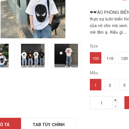
❤❤ÁO PHÔNG BIẾN H
thực sự luôn biến hì
của nó cho mà xem. 
mê lắm ạ. Kiểu gì...
Size
100
110
120
hảm ngải cứu hàng
Mẫu
hính hãng
26010601
1
2
3
2.200₫
ÁY GỌT BÚT CHÌ
+
TỰ ĐỘNG
-
25061806
5.000₫
Ô TẢ
TAB TÙY CHỈNH
ược, búa massage