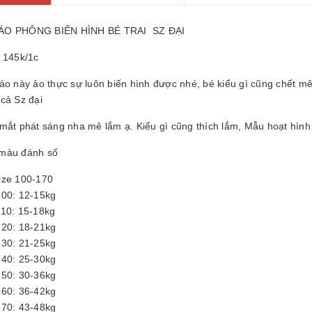
25061605
0.000₫
O PHÔNG BIẾN HÌNH BÉ TRAI SZ ĐẠI
: 145k/1c
áo này ảo thực sự luôn biến hình được nhé, bé kiểu gì cũng chết mê
 cả Sz đại
 mắt phát sáng nha mê lắm ạ. Kiểu gì cũng thích lắm, Mẫu hoạt hìn
màu đánh số
ize 100-170
100: 12-15kg
110: 15-18kg
120: 18-21kg
130: 21-25kg
140: 25-30kg
150: 30-36kg
160: 36-42kg
170: 43-48kg