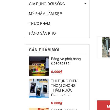
GIA DỤNG ĐỜI SỐNG
MỸ PHẨM LÀM ĐẸP
THỰC PHẨM
HÀNG SẴN KHO
SẢN PHẨM MỚI
Bảng vẽ phát sáng
T
C26032635
c
C
6.000₫
2
TÚI ĐỰNG ĐIỆN
M
THOẠI CHỐNG
THẤM NƯỚC
T
C26032502
8
6.000₫
M
L