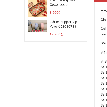
1 set 24 hộp mù
T
C26012209
5
❤❤Á
6.900₫
Giá
Gối cổ supper Vip
Yoyo C26010738
Cái 
19.900₫
còn
Đôi
✅4 
✅ S
Sz 
Sz 
Sz 
Sz 
Sz 
Sz 
Sz 
Sz 