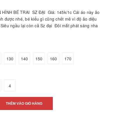
ÌNH BÉ TRAI SZ ĐẠI Giá: 145k/1c Cái áo này ảo
nh được nhé, bé kiểu gì cũng chết mê vì độ ảo diệu
Siêu ngầu lại còn cả Sz đại Đôi mắt phát sáng nha
130
140
150
160
170
4
THÊM VÀO GIỎ HÀNG