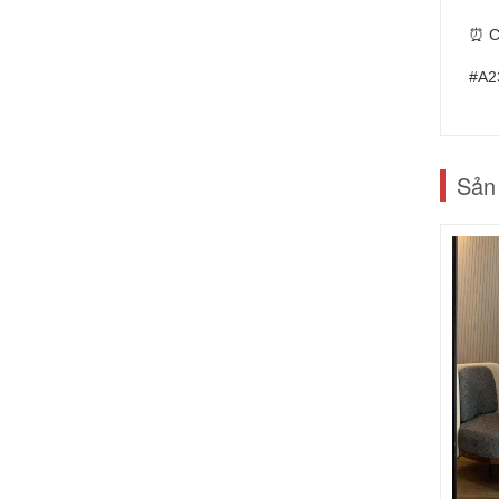
⏰ C
#A2
Sản