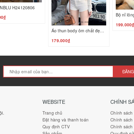
 INBLU H24120806
00₫
199.000
Áo thun body ôm chất đẹp N24120805
179.000₫
ĐĂNG
WEBSITE
CHÍNH S
i.
Trang chủ
Chính sách
Đặt hàng và thanh toán
Chính sách
Quy định CTV
Chính sách 
Sản phẩm
Quy định s