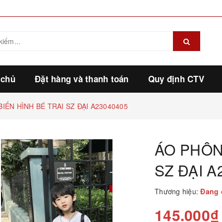
 chủ
Đặt hàng và thanh toán
Quy định CTV
IẾN HÌNH BÉ TRAI SZ ĐẠI A23040405
ÁO PHÔN
SZ ĐẠI A
Thương hiệu:
Đang 
145.000₫