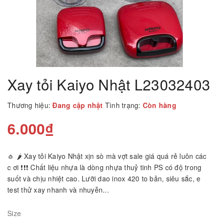
Xay tỏi Kaiyo Nhật L23032403
Thương hiệu:
Đang cập nhật
Tình trạng:
Còn hàng
6.000₫
🧄 🌶️ Xay tỏi Kaiyo Nhật xịn sò mà vợt sale giá quá rẻ luôn các
c ơi ❗️❗️❗️ Chất liệu nhựa là dòng nhựa thuỷ tinh PS có độ trong
suốt và chịu nhiệt cao. Lưỡi dao inox 420 to bản, siêu sắc, e
test thử xay nhanh và nhuyễn...
Size