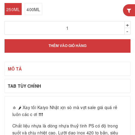
250ML
400ML
+
-
THÊM VÀO GIỎ HÀNG
MÔ TẢ
TAB TÙY CHỈNH
🧄 🌶️ Xay tỏi Kaiyo Nhật xịn sò mà vợt sale giá quá rẻ
luôn các c ơi ❗️❗️❗️
Chất liệu nhựa là dòng nhựa thuỷ tinh PS có độ trong
suốt và chịu nhiệt cao. Lưỡi dao inox 420 to bản, siêu