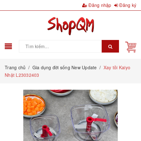
Đăng nhập
Đăng ký
Trang chủ
/
Gia dụng đời sống New Update
/
Xay tỏi Kaiyo
Nhật L23032403