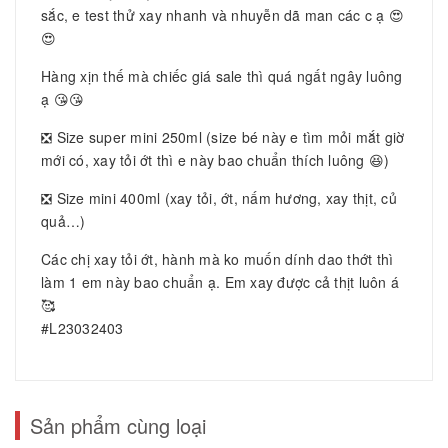
sắc, e test thử xay nhanh và nhuyễn dã man các c ạ 😍
😍
Hàng xịn thế mà chiếc giá sale thì quá ngất ngây luông
ạ 😘😘
❎ Size super mini 250ml (size bé này e tìm mỏi mắt giờ
mới có, xay tỏi ớt thì e này bao chuẩn thích luông 😆)
❎ Size mini 400ml (xay tỏi, ớt, nấm hương, xay thịt, củ
quả…)
Các chị xay tỏi ớt, hành mà ko muốn dính dao thớt thì
làm 1 em này bao chuẩn ạ. Em xay được cả thịt luôn á
🥰
#L23032403
Sản phẩm cùng loại