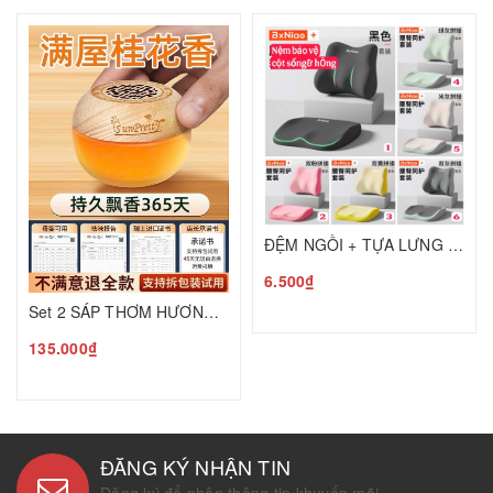
ĐỆM NGỒI + TỰA LƯNG CAO CẤP BẢO VỆ CỘT SỐNG C25050205
6.500₫
Set 2 SÁP THƠM HƯƠNG HOA MỘC T25050601
135.000₫
ĐĂNG KÝ NHẬN TIN
Đăng ký để nhận thông tin khuyến mãi