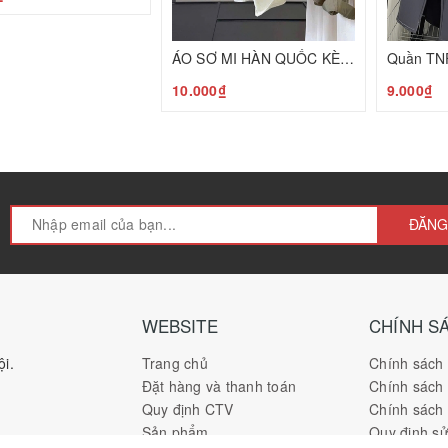
ÁO SƠ MI HÀN QUỐC KÈM KHĂN LEN T26080506
10.000₫
9.000₫
ĐĂNG
WEBSITE
CHÍNH S
i.
Trang chủ
Chính sách
Đặt hàng và thanh toán
Chính sách
Quy định CTV
Chính sách 
Sản phẩm
Quy định s