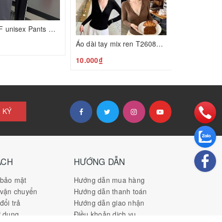
Quần TNF unisex Pants H26080541
Áo dài tay mix ren T26080506
10.000₫
 KÝ
ÁCH
HƯỚNG DẪN
 bảo mật
Hướng dẫn mua hàng
 vận chuyển
Hướng dẫn thanh toán
đổi trả
Hướng dẫn giao nhận
ử dụng
Điều khoản dịch vụ