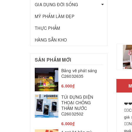
GIA DỤNG ĐỜI SỐNG
MỸ PHẨM LÀM ĐẸP
THỰC PHẨM
HÀNG SẴN KHO
SẢN PHẨM MỚI
Bảng vẽ phát sáng
T
C26032635
c
C
6.000₫
M
2
TÚI ĐỰNG ĐIỆN
M
THOẠI CHỐNG
❤️❤
THẤM NƯỚC
👉
T
C26032502
giá 
8
6.000₫
👉🏻
L
quá 