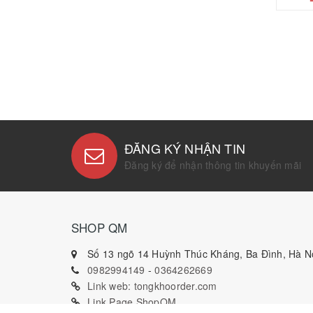
ĐĂNG KÝ NHẬN TIN
Đăng ký để nhận thông tin khuyến mãi
SHOP QM
Số 13 ngõ 14 Huỳnh Thúc Kháng, Ba Đình, Hà Nộ
0982994149
-
0364262669
Link web: tongkhoorder.com
Link Page ShopQM