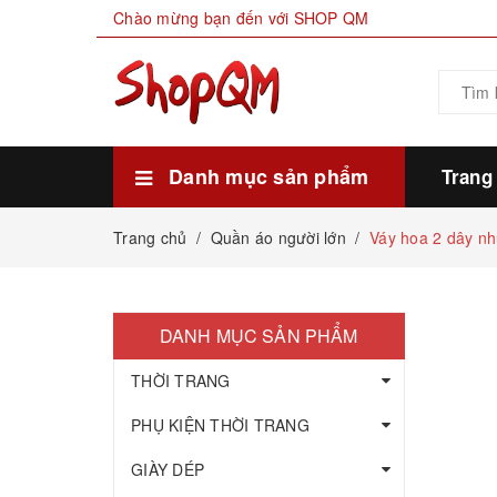
Chào mừng bạn đến với SHOP QM
Danh mục sản phẩm
Trang
Xem thêm
HÀNG SẴN KHO
THỰC PHẨM
MỸ PHẨM LÀM ĐẸP
GIA DỤNG ĐỜI SỐNG
GIÀY DÉP
PHỤ KIỆN THỜI TRANG
THỜI TRANG
Trang chủ
/
Quần áo người lớn
/
Váy hoa 2 dây n
DANH MỤC SẢN PHẨM
THỜI TRANG
PHỤ KIỆN THỜI TRANG
GIÀY DÉP