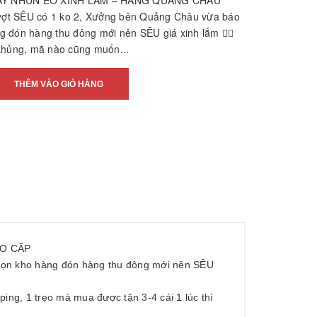
DÂY NHÚN EO XINH LẮM – HÀNG QUẢNG CHÂU
 vợt SÊU có 1 ko 2, Xưởng bên Quảng Châu vừa báo
 đón hàng thu đông mới nên SÊU giá xinh lắm 👉🏻
khủng, mã nào cũng muốn...
THÊM VÀO GIỎ HÀNG
AO CẤP
dọn kho hàng đón hàng thu đông mới nên SÊU
ing, 1 trẹo mà mua được tận 3-4 cái 1 lúc thì