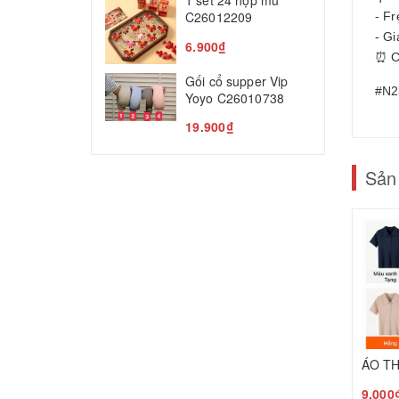
1 set 24 hộp mù
T
C26012209
- F
5
- Gi
6.900₫
⏰ C
Gối cổ supper Vip
#N2
Yoyo C26010738
19.900₫
Sản
9.000