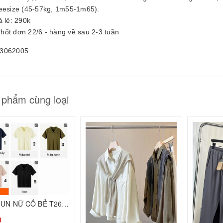
25061605
reesize (45-57kg, 1m55-1m65).
0.000₫
á lẻ: 290k
hốt đơn 22/6 - hàng về sau 2-3 tuần
3062005
 phẩm cùng loại
ÁO THUN NỮ CỔ BẺ T26080601
₫