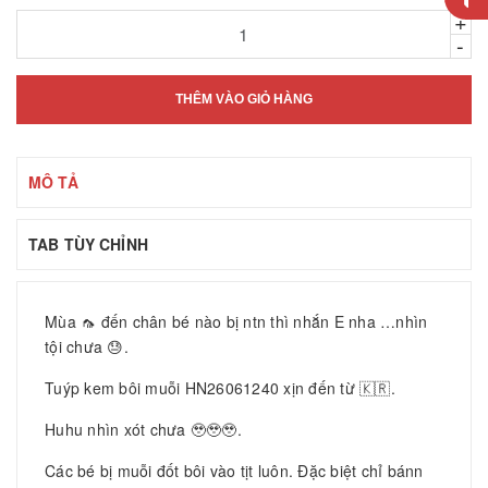
+
-
THÊM VÀO GIỎ HÀNG
MÔ TẢ
TAB TÙY CHỈNH
Mùa 🦟 đến chân bé nào bị ntn thì nhắn E nha …nhìn
tội chưa 😓.
Tuýp kem bôi muỗi HN26061240 xịn đến từ 🇰🇷.
Huhu nhìn xót chưa 🥹🥹🥹.
Các bé bị muỗi đốt bôi vào tịt luôn. Đặc biệt chỉ bánn