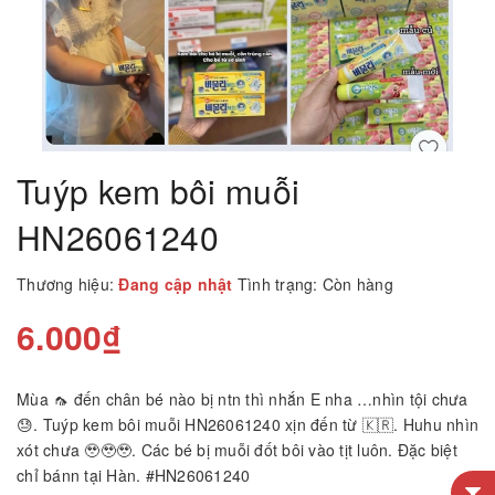
Tuýp kem bôi muỗi
HN26061240
Thương hiệu:
Đang cập nhật
Tình trạng:
Còn hàng
6.000₫
Mùa 🦟 đến chân bé nào bị ntn thì nhắn E nha …nhìn tội chưa
😓. Tuýp kem bôi muỗi HN26061240 xịn đến từ 🇰🇷. Huhu nhìn
xót chưa 🥹🥹🥹. Các bé bị muỗi đốt bôi vào tịt luôn. Đặc biệt
chỉ bánn tại Hàn. #HN26061240