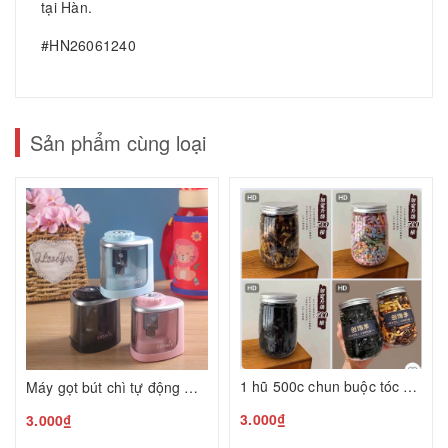
tại Hàn.
#HN26061240
Sản phẩm cùng loại
1 hũ 500c chun buộc tóc H26080343
Máy gọt bút chì tự động Hàn Quốc H26080407
3.000₫
3.000₫