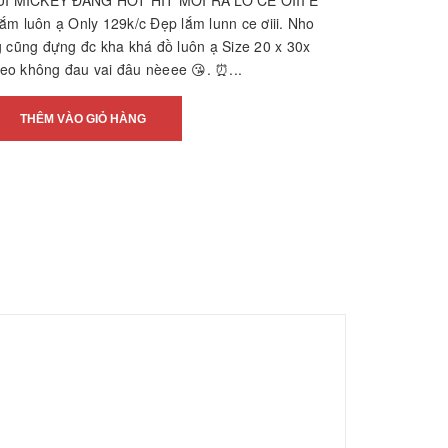
 MICKEY ĐANG HOT HIT MỚI RA LÒ CE ƠIII E
ắm luôn ạ Only 129k/c Đẹp lắm lunn ce ơiii. Nho
g cũng đựng đc kha khá đồ luôn ạ Size 20 x 30x
o không đau vai đâu nèeee 😘. ⏰...
THÊM VÀO GIỎ HÀNG