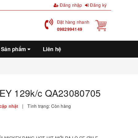
Đăng nhập
Đăng ký
Đặt hàng nhanh
0982994149
Sản phẩm
Liên hệ
EY 129k/c QA23080705
cập nhật
|
Tình trạng:
Còn hàng