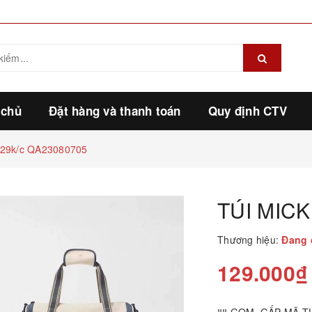
 chủ
Đặt hàng và thanh toán
Quy định CTV
29k/c QA23080705
TÚI MICK
Thương hiệu:
Đang 
129.000₫