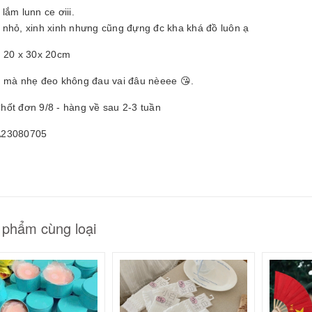
25061605
lắm lunn ce ơiii.
 nhỏ, xinh xinh nhưng cũng đựng đc kha khá đồ luôn ạ
0.000₫
e 20 x 30x 20cm
n mà nhẹ đeo không đau vai đâu nèeee 😘.
hốt đơn 9/8 - hàng về sau 2-3 tuần
23080705
 phẩm cùng loại