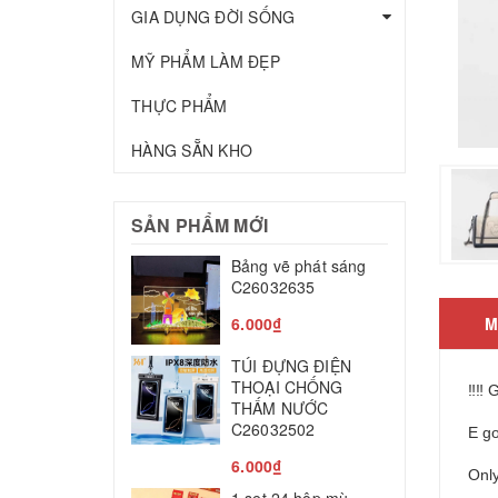
GIA DỤNG ĐỜI SỐNG
MỸ PHẨM LÀM ĐẸP
THỰC PHẨM
HÀNG SẴN KHO
SẢN PHẨM MỚI
Bảng vẽ phát sáng
T
C26032635
c
C
6.000₫
M
2
TÚI ĐỰNG ĐIỆN
M
THOẠI CHỐNG
‼‼ 
THẤM NƯỚC
T
C26032502
E g
8
6.000₫
Onl
L