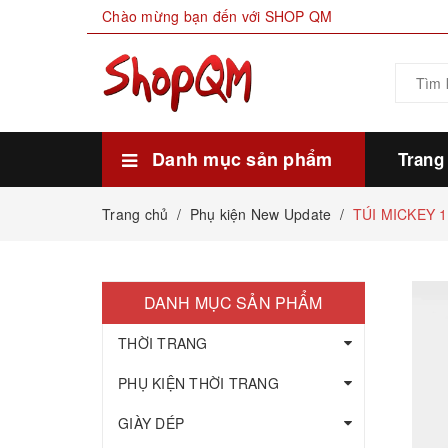
Chào mừng bạn đến với SHOP QM
Danh mục sản phẩm
Trang
Xem thêm
HÀNG SẴN KHO
THỰC PHẨM
MỸ PHẨM LÀM ĐẸP
GIA DỤNG ĐỜI SỐNG
GIÀY DÉP
PHỤ KIỆN THỜI TRANG
THỜI TRANG
Trang chủ
/
Phụ kiện New Update
/
TÚI MICKEY 1
DANH MỤC SẢN PHẨM
THỜI TRANG
PHỤ KIỆN THỜI TRANG
GIÀY DÉP