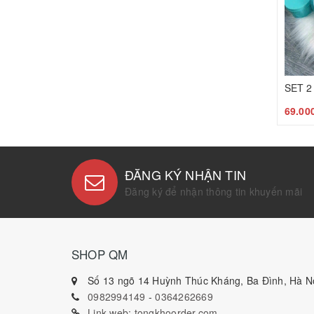
69.00
ĐĂNG KÝ NHẬN TIN
Đăng ký để nhận thông tin khuyến mãi
SHOP QM
Số 13 ngõ 14 Huỳnh Thúc Kháng, Ba Đình, Hà Nộ
0982994149
-
0364262669
Link web: tongkhoorder.com