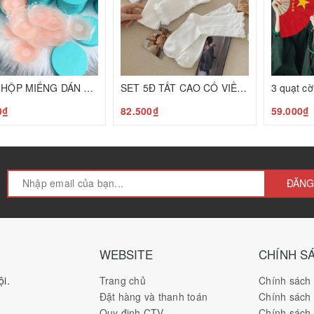
SET 2 HỘP MIẾNG DÁN NHŨ HOA XANH C25070513
SET 5Đ TẤT CAO CỔ VIỀN BÈO C25080107
0₫
82.500₫
59.000₫
ĐĂNG
WEBSITE
CHÍNH S
i.
Trang chủ
Chính sách
Đặt hàng và thanh toán
Chính sách
Quy định CTV
Chính sách 