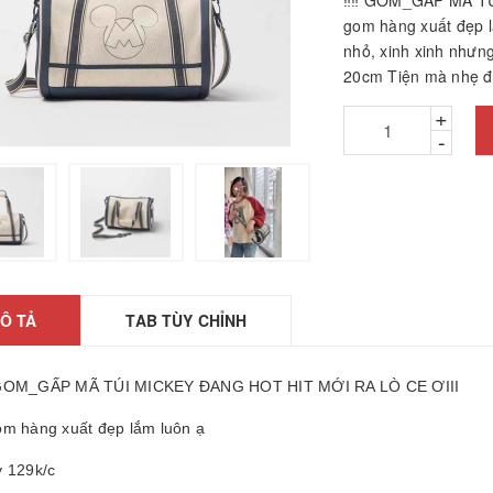
‼‼ GOM_GẤP MÃ TÚI
gom hàng xuất đẹp l
nhỏ, xinh xinh nhưn
20cm Tiện mà nhẹ đe
+
-
hảm ngải cứu hàng
hính hãng
26010601
Ô TẢ
TAB TÙY CHỈNH
2.200₫
ÁY GỌT BÚT CHÌ
GOM_GẤP MÃ TÚI MICKEY ĐANG HOT HIT MỚI RA LÒ CE ƠIII
TỰ ĐỘNG
25061806
om hàng xuất đẹp lắm luôn ạ
5.000₫
y 129k/c
ược, búa massage