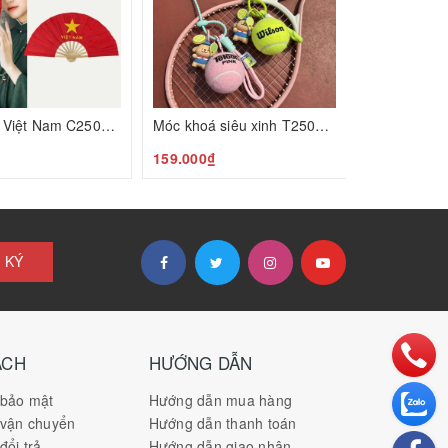
3 quạt cờ Việt Nam C25073107
Móc khoá siêu xinh T25072301
159.000₫
 KÝ
ÁCH
HƯỚNG DẪN
 bảo mật
Hướng dẫn mua hàng
 vận chuyển
Hướng dẫn thanh toán
đổi trả
Hướng dẫn giao nhận