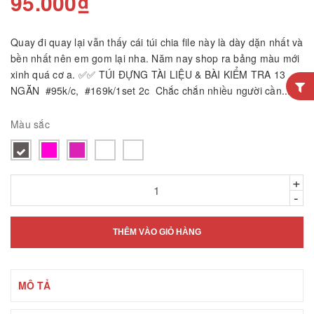
95.000₫
Quay đi quay lại vẫn thấy cái túi chia file này là dày dặn nhất và
bền nhất nên em gom lại nha. Năm nay shop ra bảng màu mới
xinh quá cơ a. ✅✅ TÚI ĐỰNG TÀI LIỆU & BÀI KIỂM TRA 13
NGĂN #95k/c, #169k/1set 2c Chắc chắn nhiều người cần...
Màu sắc
+
-
THÊM VÀO GIỎ HÀNG
MÔ TẢ