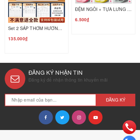
ĐỆM NGỒI + TỰA LƯNG CAO CẤP BẢO VỆ CỘT SỐNG C25050205
6.500₫
Set 2 SÁP THƠM HƯƠNG HOA MỘC T25050601
135.000₫
ĐĂNG KÝ NHẬN TIN
Đăng ký để nhận thông tin khuyến mãi
ĐĂNG KÝ