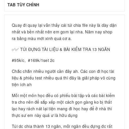
TAB TÙY CHỈNH
Quay đi quay lại vẫn thấy cái túi chia file này là dày dặn
nhất và bền nhất nên em gom lại nha. Năm nay shop
ra bảng màu mới xinh quá cơ a.
✅✅ TÚI ĐỰNG TÀI LIỆU & BÀI KIỂM TRA 13 NGĂN
#95k/c, #169k/1set 2c
Chắc chắn nhiều người cần đây ah. Các con đi học tài
liệu & phiếu test nhiều quá thì đây là giải pháp vô cùng
tiện ích ah
Mỗi một môn học đều có phiếu bài tập và các bài kiểm
tra cho nên để sắp xếp một cách gọn gàng ko bị thất
lạc hay rách nát lại tiện mang đi học hay để ở nhà thì
thực sư em này quá ư là hữu dụng
Túi dc chia thành 13 ngăn, mỗi ngăn đều đựng đc rất