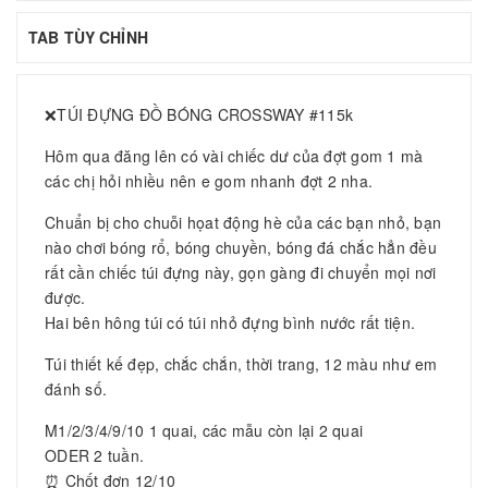
TAB TÙY CHỈNH
❌TÚI ĐỰNG ĐỒ BÓNG CROSSWAY #115k
Hôm qua đăng lên có vài chiếc dư của đợt gom 1 mà
các chị hỏi nhiều nên e gom nhanh đợt 2 nha.
Chuẩn bị cho chuỗi họat động hè của các bạn nhỏ, bạn
nào chơi bóng rổ, bóng chuyền, bóng đá chắc hẳn đều
rất cần chiếc túi đựng này, gọn gàng đi chuyển mọi nơi
được.
Hai bên hông túi có túi nhỏ đựng bình nước rất tiện.
Túi thiết kế đẹp, chắc chắn, thời trang, 12 màu như em
đánh số.
M1/2/3/4/9/10 1 quai, các mẫu còn lại 2 quai
ODER 2 tuần.
⏰ Chốt đơn 12/10