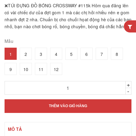
❌TÚI ĐỰNG ĐỒ BÓNG CROSSWAY #115k Hôm qua đăng lên
có vài chiếc dư của đợt gom 1 mà các chị hỏi nhiều nên e gom
nhanh đợt 2 nha. Chuẩn bị cho chuỗi họat động hè của các bạn
nhỏ, bạn nào chơi bóng rổ, bóng chuyền, bóng đá chắc hẳn...
Mẫu
1
2
3
4
5
6
7
8
9
10
11
12
+
-
THÊM VÀO GIỎ HÀNG
MÔ TẢ