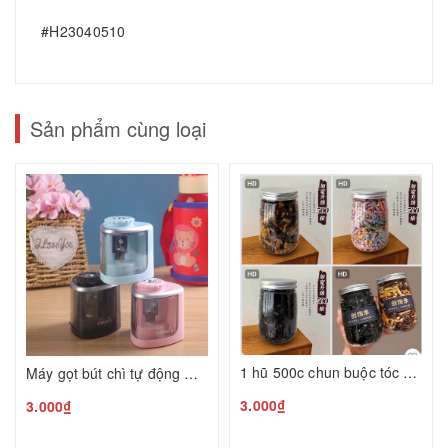
#H23040510
Sản phẩm cùng loại
1 hũ 500c chun buộc tóc H26080343
Máy gọt bút chì tự động Hàn Quốc H26080407
3.000₫
3.000₫