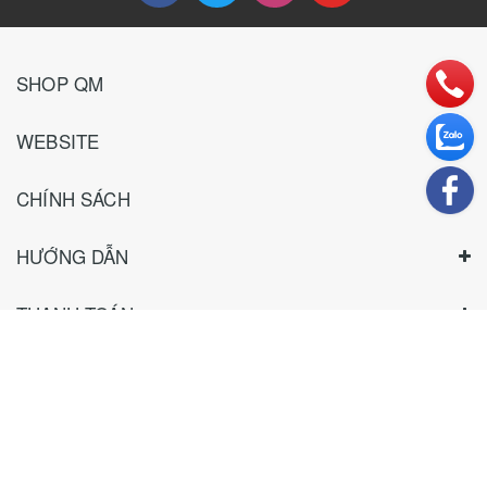
SHOP QM
WEBSITE
CHÍNH SÁCH
HƯỚNG DẪN
THANH TOÁN
TƯ VẤN KHÁCH SỈ
Bản quyền thuộc về
Shop QM
|
Cung cấp bởi
Sapo