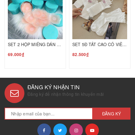
SET 2 HỘP MIẾNG DÁN NHŨ HOA XANH C25070513
SET 5Đ TẤT CAO CỔ VIỀN BÈO C25080107
69.000₫
82.500₫
ĐĂNG KÝ NHẬN TIN
Đăng ký để nhận thông tin khuyến mãi
ĐĂNG KÝ