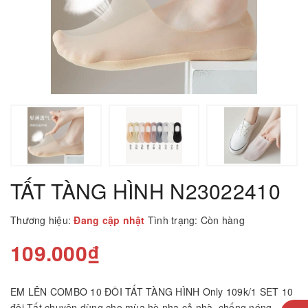
TẤT TÀNG HÌNH N23022410
Thương hiệu:
Đang cập nhật
Tình trạng:
Còn hàng
109.000₫
EM LÊN COMBO 10 ĐÔI TẤT TÀNG HÌNH Only 109k/1 SET 10
đôi Tất chuyên dùng cho mùa hè nha cả nhà, chống nóng