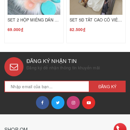
SET 2 HỘP MIẾNG DÁN NHŨ HOA XANH C25070513
SET 5Đ TẤT CAO CỔ VIỀN BÈO C25080107
69.000₫
82.500₫
ĐĂNG KÝ NHẬN TIN
Đăng ký để nhận thông tin khuyến mãi
ĐĂNG KÝ
SHOP QM