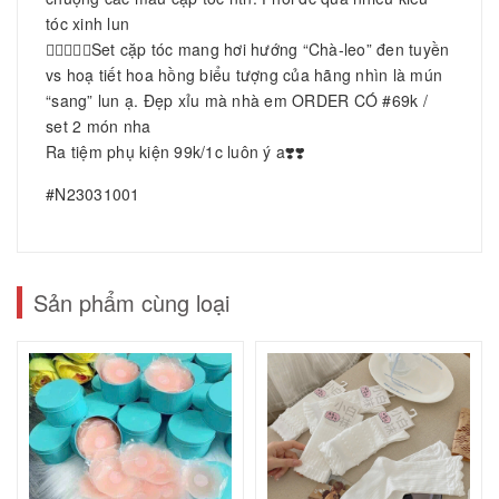
tóc xinh lun
👌🏻👌🏻❌Set cặp tóc mang hơi hướng “Chà-leo” đen tuyền
vs hoạ tiết hoa hồng biểu tượng của hãng nhìn là mún
“sang” lun ạ. Đẹp xỉu mà nhà em ORDER CÓ #69k /
set 2 món nha
Ra tiệm phụ kiện 99k/1c luôn ý a❣️❣️
#N23031001
Sản phẩm cùng loại