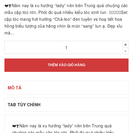
❤️❣️Năm nay là xu hướng “lady” nên bên Trung quá chuộng các
mẫu cặp tóc ntn. Phối đc quá nhiều kiểu tóc xinh lun 👌🏻👌🏻❌Set
cặp tóc mang hơi hướng “Chà-leo” đen tuyền vs hoạ tiết hoa
hồng biểu tượng của hãng nhìn là mún “sang” lun ạ. Đẹp xỉu
mà...
+
-
THÊM VÀO GIỎ HÀNG
MÔ TẢ
TAB TÙY CHỈNH
❤️❣️Năm nay là xu hướng “lady” nên bên Trung quá
chuộng các mẫu cặp tóc ntn. Phối đc quá nhiều kiểu