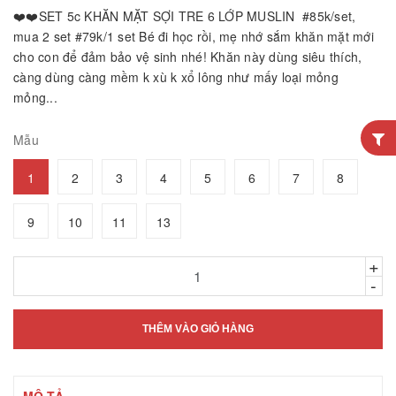
❤️❤️SET 5c KHĂN MẶT SỢI TRE 6 LỚP MUSLIN #85k/set,
mua 2 set #79k/1 set Bé đi học rồi, mẹ nhớ sắm khăn mặt mới
cho con để đảm bảo vệ sinh nhé! Khăn này dùng siêu thích,
càng dùng càng mềm k xù k xổ lông như mấy loại mỏng
mỏng...
Mẫu
1
2
3
4
5
6
7
8
9
10
11
13
+
-
THÊM VÀO GIỎ HÀNG