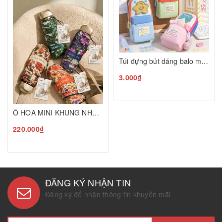
Túi đựng bút dáng balo mini CN26061332
3.000₫
Ô HOA MINI KHUNG NHÔM UPF50+ TEWA, 80072
220.000₫
ĐĂNG KÝ NHẬN TIN
Đăng ký để nhận thông tin khuyến mãi