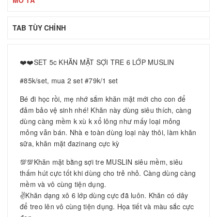
MÔ TẢ
TAB TÙY CHỈNH
❤️❤️SET 5c KHĂN MẶT SỢI TRE 6 LỚP MUSLIN
#85k/set, mua 2 set #79k/1 set
Bé đi học rồi, mẹ nhớ sắm khăn mặt mới cho con để
đảm bảo vệ sinh nhé! Khăn này dùng siêu thích, càng
dùng càng mềm k xù k xổ lông như mấy loại mỏng
mỏng vẫn bán. Nhà e toàn dùng loại này thôi, làm khăn
sữa, khăn mặt đazinang cực kỳ
💯💯Khăn mặt bằng sợi tre MUSLIN siêu mềm, siêu
thấm hút cực tốt khi dùng cho trẻ nhỏ. Càng dùng càng
mềm và vô cùng tiện dụng.
✌Khăn dạng xô 6 lớp dùng cực đã luôn. Khăn có dây
để treo lên vô cùng tiện dụng. Họa tiết và màu sắc cực