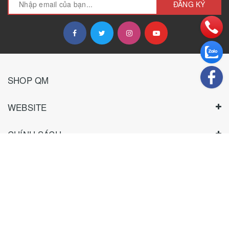
ĐĂNG KÝ
SHOP QM
WEBSITE
CHÍNH SÁCH
HƯỚNG DẪN
THANH TOÁN
TƯ VẤN KHÁCH SỈ