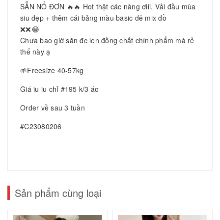
SẴN NỔ ĐƠN 🔥🔥 Hot thật các nàng ơiii. Vải đầu mùa
siu đẹp + thêm cái bảng màu basic dễ mix đồ
❌❌😂
Chưa bao giờ săn đc len đồng chất chính phẩm mà rẻ
thế này ạ
🌱Freesize 40-57kg
Giá iu iu chỉ #195 k/3 áo
Order về sau 3 tuần
#C23080206
Sản phẩm cùng loại