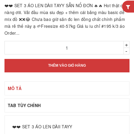
❤️❤️ SET 3 ÁO LEN DÀII TAYY SẴN NỔ ĐƠN 🔥🔥 Hot thật các
nàng ơiii. Vải đầu mùa siu đẹp + thêm cái bảng màu basic dễ
mix đồ ❌❌😂 Chưa bao giờ săn đc len đồng chất chính phẩm
mà rẻ thế này ạ 🌱Freesize 40-57kg Giá iu iu chỉ #195 k/3 áo
Order...
+
-
THÊM VÀO GIỎ HÀNG
MÔ TẢ
TAB TÙY CHỈNH
❤️❤️ SET 3 ÁO LEN DÀII TAYY