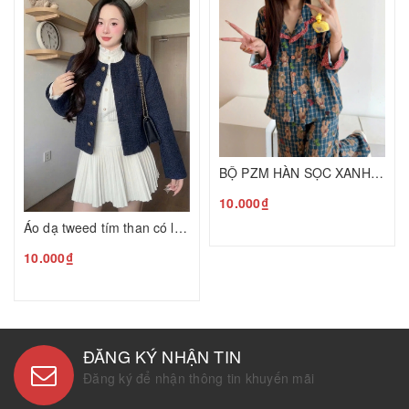
BỘ PZM HÀN SỌC XANH TQ26080950
10.000₫
Áo dạ tweed tím than có lót T26080952
10.000₫
ĐĂNG KÝ NHẬN TIN
Đăng ký để nhận thông tin khuyến mãi