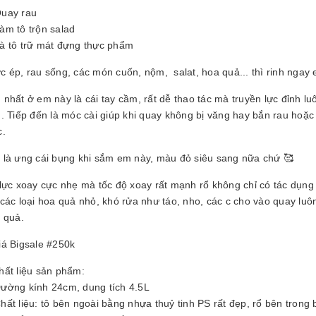
25061605
Quay rau
0.000₫
àm tô trộn salad
Là tô trữ mát đựng thực phẩm
 ép, rau sống, các món cuốn, nộm, salat, hoa quả... thì rinh ngay 
nhất ở em này là cái tay cầm, rất dễ thao tác mà truyền lực đỉnh l
. Tiếp đến là móc cài giúp khi quay không bị văng hay bắn rau hoặc
c.
 là ưng cái bụng khi sắm em này, màu đỏ siêu sang nữa chứ 🥰
lực xoay cực nhẹ mà tốc độ xoay rất mạnh rổ không chỉ có tác dụng
các loại hoa quả nhỏ, khó rửa như táo, nho, các c cho vào quay lu
u quả.
iá Bigsale #250k
hất liệu sản phẩm:
Đường kính 24cm, dung tích 4.5L
hất liệu: tô bên ngoài bằng nhựa thuỷ tinh PS rất đẹp, rổ bên trong