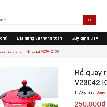
 chủ
Đặt hàng và thanh toán
Quy định CTV
uay rau thông minh Dozzi V23042108
Rổ quay r
V230421
Thương hiệu:
Đang 
250.000₫