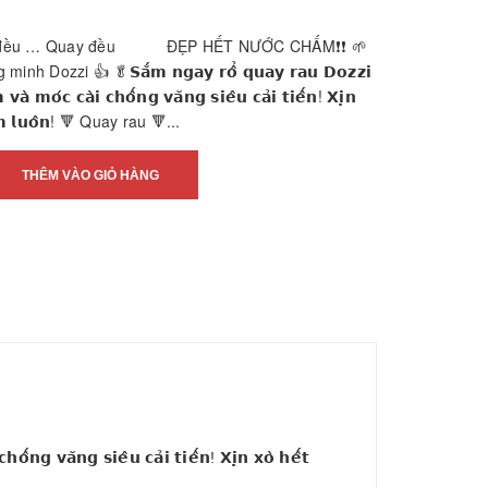
 đều … Quay đều ĐẸP HẾT NƯỚC CHẤM❗️❗️ 🌱
 Dozzi 👍 🥬𝗦𝗮̆́𝗺 𝗻𝗴𝗮𝘆 𝗿𝗼̂̉ 𝗾𝘂𝗮𝘆 𝗿𝗮𝘂 𝗗𝗼𝘇𝘇𝗶
 𝘃𝗮̀ 𝗺𝗼́𝗰 𝗰𝗮̀𝗶 𝗰𝗵𝗼̂́𝗻𝗴 𝘃𝗮̆𝗻𝗴 𝘀𝗶𝗲̂𝘂 𝗰𝗮̉𝗶 𝘁𝗶𝗲̂́𝗻! 𝗫𝗶̣𝗻
𝗵𝗮̂́𝗺 𝗹𝘂𝗼̂𝗻! 🔻 Quay rau 🔻...
THÊM VÀO GIỎ HÀNG
̂́𝗻𝗴 𝘃𝗮̆𝗻𝗴 𝘀𝗶𝗲̂𝘂 𝗰𝗮̉𝗶 𝘁𝗶𝗲̂́𝗻! 𝗫𝗶̣𝗻 𝘅𝗼̀ 𝗵𝗲̂́𝘁