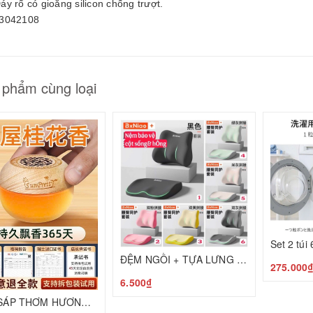
áy rổ có gioăng silicon chống trượt.
3042108
 phẩm cùng loại
ĐỆM NGỒI + TỰA LƯNG CAO CẤP BẢO VỆ CỘT SỐNG C25050205
275.000
6.500₫
Set 2 SÁP THƠM HƯƠNG HOA MỘC T25050601