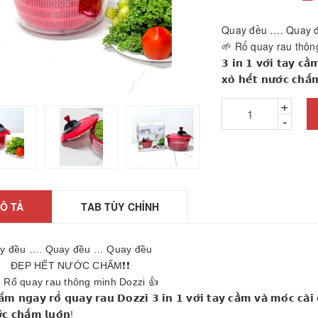
Quay đều …. Quay
🌱 Rổ quay rau thông minh
𝟯 𝗶𝗻 𝟭 𝘃𝗼̛́𝗶 𝘁𝗮𝘆 𝗰𝗮̂̀
𝘅𝗼̀ 𝗵𝗲̂́𝘁 𝗻𝘂̛𝗼̛́𝗰 𝗰
+
-
hảm ngải cứu hàng
hính hãng
26010601
Ô TẢ
TAB TÙY CHỈNH
2.200₫
ÁY GỌT BÚT CHÌ
y đều …. Quay đều … Quay đều
TỰ ĐỘNG
P HẾT NƯỚC CHẤM❗️❗️
25061806
 Rổ quay rau thông minh Dozzi 👍
5.000₫
̆́𝗺 𝗻𝗴𝗮𝘆 𝗿𝗼̂̉ 𝗾𝘂𝗮𝘆 𝗿𝗮𝘂 𝗗𝗼𝘇𝘇𝗶 𝟯 𝗶𝗻 𝟭 𝘃𝗼̛́𝗶 𝘁𝗮𝘆 𝗰𝗮̂̀𝗺 𝘃𝗮̀ 𝗺𝗼́𝗰 𝗰𝗮̀𝗶 𝗰𝗵
ược, búa massage
̛́𝗰 𝗰𝗵𝗮̂́𝗺 𝗹𝘂𝗼̂𝗻!