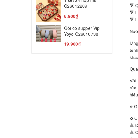
1 set 24 hộp mù
T
C26012209
🔻 
5
🔻 L
6.900₫
🔻 
Gối cổ supper Vip
Nước
Yoyo C26010738
Ưng 
19.900₫
tênh
khá
Quá
Với 
rửa 
hiệ
⭐ G
❎ C
🔺 
🔺 C