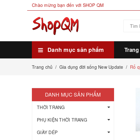
Chào mừng bạn đến với SHOP QM
Danh mục sản phẩm
Trang
Xem thêm
HÀNG SẴN KHO
THỰC PHẨM
MỸ PHẨM LÀM ĐẸP
GIA DỤNG ĐỜI SỐNG
GIÀY DÉP
PHỤ KIỆN THỜI TRANG
THỜI TRANG
Trang chủ
/
Gia dụng đời sống New Update
/
Rổ q
DANH MỤC SẢN PHẨM
THỜI TRANG
PHỤ KIỆN THỜI TRANG
GIÀY DÉP