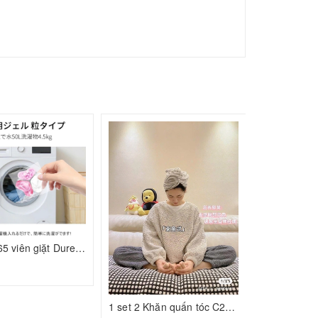
175.000₫
Set 2 túi 65 viên giặt Duree Balle C24120104
₫
1 set 2 Khăn quấn tóc C25022105