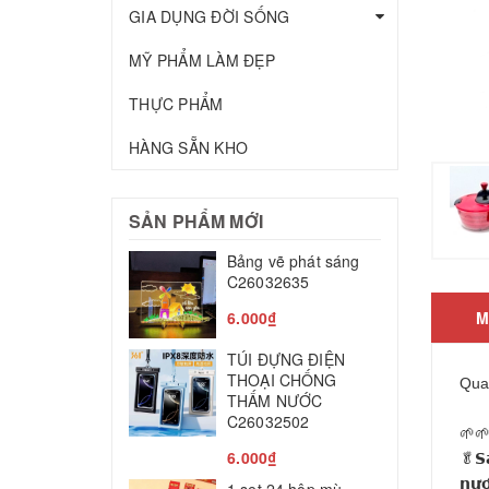
GIA DỤNG ĐỜI SỐNG
MỸ PHẨM LÀM ĐẸP
THỰC PHẨM
HÀNG SẴN KHO
SẢN PHẨM MỚI
Bảng vẽ phát sáng
T
C26032635
c
C
6.000₫
M
2
TÚI ĐỰNG ĐIỆN
M
THOẠI CHỐNG
Qua
THẤM NƯỚC
ĐẸ
T
C26032502
🌱
8
6.000₫
🥬𝗦𝗮
L
𝗻𝘂̛