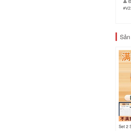
🔺 Đ
#V2
Sản