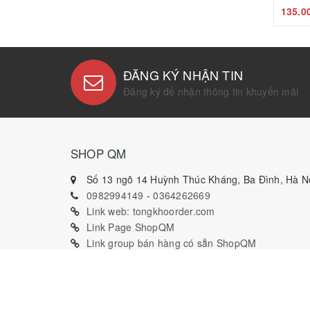
135.0
ĐĂNG KÝ NHẬN TIN
Đăng ký để nhận thông tin khuyến mãi
SHOP QM
Số 13 ngõ 14 Huỳnh Thúc Kháng, Ba Đình, Hà Nộ
0982994149
-
0364262669
Link web: tongkhoorder.com
Link Page ShopQM
Link group bán hàng có sẵn ShopQM
Link group chuyên hàng order ShopQM
Nick bán hàng chính thức: Thoitrangtreem Qm,
Quỳnh