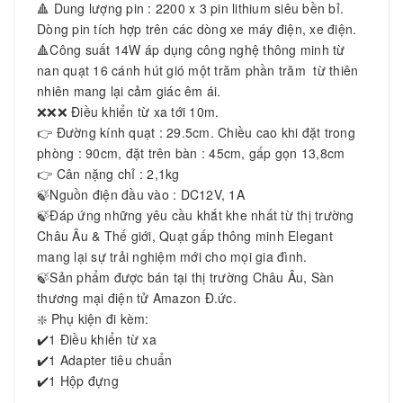
🔺 Dung lượng pin : 2200 x 3 pin lithium siêu bền bỉ.
Dòng pin tích hợp trên các dòng xe máy điện, xe điện.
🔺Công suất 14W áp dụng công nghệ thông minh từ
nan quạt 16 cánh hút gió một trăm phần trăm từ thiên
nhiên mang lại cảm giác êm ái.
❌❌❌ Điều khiển từ xa tới 10m.
👉 Đường kính quạt : 29.5cm. Chiều cao khi đặt trong
phòng : 90cm, đặt trên bàn : 45cm, gấp gọn 13,8cm
👉 Cân nặng chỉ : 2,1kg
🍃Nguồn điện đầu vào : DC12V, 1A
🍃Đáp ứng những yêu cầu khắt khe nhất từ thị trường
Châu Âu & Thế giới, Quạt gấp thông minh Elegant
mang lại sự trải nghiệm mới cho mọi gia đình.
🍃Sản phẩm được bán tại thị trường Châu Âu, Sàn
thương mại điện tử Amazon Đ.ức.
❇️ Phụ kiện đi kèm:
✔️1 Điều khiển từ xa
✔️1 Adapter tiêu chuẩn
✔️1 Hộp đựng