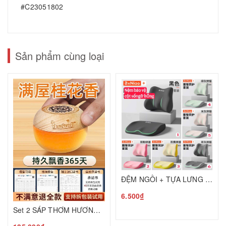
#C23051802
Sản phẩm cùng loại
ĐỆM NGỒI + TỰA LƯNG CAO CẤP BẢO VỆ CỘT SỐNG C25050205
6.500₫
Set 2 SÁP THƠM HƯƠNG HOA MỘC T25050601