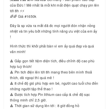
của Đức ! Mê nhất là mỗi khi mất điện quạt chạy pin lên
tới 8h ⚡️⚡️
🌈🌈 Giá #1650k
Đây là sp vừa ra mắt đã đc mọi người đón nhận nồng
nhiệt và tin yêu bởi những tính năng ưu việt của em ấy
!
Hình thức thì khỏi phải bàn vì em ấy quá đẹp và quá
văn minh!
🔺 Gấp gọn tiết tiệm diện tích, điều chỉnh độ cao phù
hợp tuỳ thích!
🔺 Pin tich điện lên tới 8h mang theo bên mình thoả
thích, dã ngoại thì quá mê !
🔺 8 chế độ gió phù hợp em bé, người cao tuổi cho đến
những người tập thể thao !
🔺 Được tích hợp Pin lithium cao cấp & chế độ sạc
thông minh chỉ 2,5 giờ.
🔺 Thời gian sử dụng lên tới : 8 giờ đồng hồ