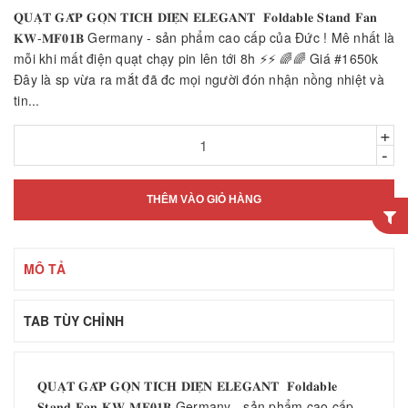
𝐐𝐔𝐀̣𝐓 𝐆𝐀̂́𝐏 𝐆𝐎̣𝐍 𝐓𝐈́𝐂𝐇 𝐃𝐈𝐄̣̂𝐍 𝐄𝐋𝐄𝐆𝐀𝐍𝐓 𝐅𝐨𝐥𝐝𝐚𝐛𝐥𝐞 𝐒𝐭𝐚𝐧𝐝 𝐅𝐚𝐧
𝐊𝐖-𝐌𝐅𝟎𝟏𝐁 Germany - sản phẩm cao cấp của Đức ! Mê nhất là
mỗi khi mất điện quạt chạy pin lên tới 8h ⚡️⚡️ 🌈🌈 Giá #1650k
Đây là sp vừa ra mắt đã đc mọi người đón nhận nồng nhiệt và
tin...
+
-
THÊM VÀO GIỎ HÀNG
MÔ TẢ
TAB TÙY CHỈNH
𝐐𝐔𝐀̣𝐓 𝐆𝐀̂́𝐏 𝐆𝐎̣𝐍 𝐓𝐈́𝐂𝐇 𝐃𝐈𝐄̣̂𝐍 𝐄𝐋𝐄𝐆𝐀𝐍𝐓 𝐅𝐨𝐥𝐝𝐚𝐛𝐥𝐞
𝐒𝐭𝐚𝐧𝐝 𝐅𝐚𝐧 𝐊𝐖-𝐌𝐅𝟎𝟏𝐁 Germany - sản phẩm cao cấp