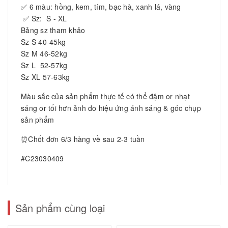
✅ 6 màu: hồng, kem, tím, bạc hà, xanh lá, vàng
✅ Sz: S - XL
Bảng sz tham khảo
Sz S 40-45kg
Sz M 46-52kg
Sz L 52-57kg
Sz XL 57-63kg
Màu sắc của sản phẩm thực tế có thể đậm or nhạt
sáng or tối hơn ảnh do hiệu ứng ánh sáng & góc chụp
sản phẩm
⏰Chốt đơn 6/3 hàng về sau 2-3 tuần
#C23030409
Sản phẩm cùng loại