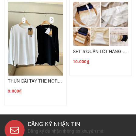
SET 5 QUẦN LÓT HÀNG HIỆU Triu C26080731
10.000₫
THUN DÀI TAY THE NORTH FACE Q26080748
9.000₫
ĐĂNG KÝ NHẬN TIN
Đăng ký để nhận thông tin khuyến mãi