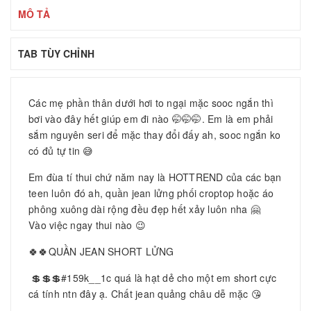
MÔ TẢ
TAB TÙY CHỈNH
Các mẹ phần thân dưới hơi to ngại mặc sooc ngắn thì
bơi vào đây hết giúp em đi nào 🤭🤭🤭. Em là em phải
sắm nguyên seri để mặc thay đổi đấy ah, sooc ngắn ko
có đủ tự tin 😅
Em đùa tí thui chứ năm nay là HOTTREND của các bạn
teen luôn đó ah, quần jean lửng phối croptop hoặc áo
phông xuông dài rộng đều đẹp hết xảy luôn nha 🤗
Vào việc ngay thui nào 😉
🍀🍀QUẦN JEAN SHORT LỬNG
💲💲💲#159k__1c quá là hạt dẻ cho một em short cực
cá tính ntn đây ạ. Chất jean quảng châu dễ mặc 😘