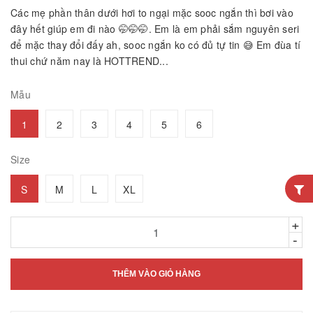
Các mẹ phần thân dưới hơi to ngại mặc sooc ngắn thì bơi vào
đây hết giúp em đi nào 🤭🤭🤭. Em là em phải sắm nguyên seri
để mặc thay đổi đấy ah, sooc ngắn ko có đủ tự tin 😅 Em đùa tí
thui chứ năm nay là HOTTREND...
Mẫu
1
2
3
4
5
6
Size
S
M
L
XL
+
-
THÊM VÀO GIỎ HÀNG