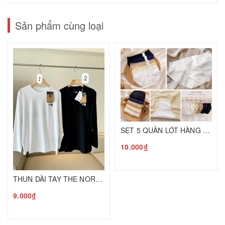
Sản phẩm cùng loại
SET 5 QUẦN LÓT HÀNG HIỆU Triu C26080731
10.000₫
THUN DÀI TAY THE NORTH FACE Q26080748
9.000₫