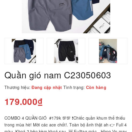
Quần gió nam C23050603
Thương hiệu:
Đang cập nhật
Tình trạng:
Còn hàng
179.000₫
COMBO 4 QUẦN GIÓ #179k 💯💯 ❗️Chiếc quần khum thể thiếu
trong mùa hè! Mời các ace chốt!. Toàn bộ ảnh thật ah 👉 Full 4
màu. Khoá 2 bên kèm khoá sau. 🆘 Fulltag mác - Hàng Vn may