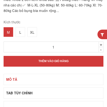
nha các chị ✅ M-L-XL (50-80kg) M: 50-60kg L: 60-70kg Xl: 70-
80kg Các bố bụng bia muốn rộng...
Kích thước
M
L
XL
+
-
THÊM VÀO GIỎ HÀNG
MÔ TẢ
TAB TÙY CHỈNH