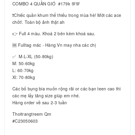
COMBO 4 QUẦN GIÓ #179k 💯💯
❗️Chiếc quần khum thể thiếu trong mùa hè! Mời các ace
chốt!. Toàn bộ ảnh thật ah
👉 Full 4 màu. Khoá 2 bên kèm khoá sau.
🆘 Fulltag mác - Hàng Vn may nha các chị
✅ M-L-XL (50-80kg)
M: 50-60kg
L: 60-70kg
Xl: 70-80kg
Các bố bụng bia muốn rộng rãi or các bạn teen cao thì
các mẹ lấy tăng size giúp em nhé.
Hàng order về sau 2-3 tuần
Thoitrangtreem Qm
#C23050603