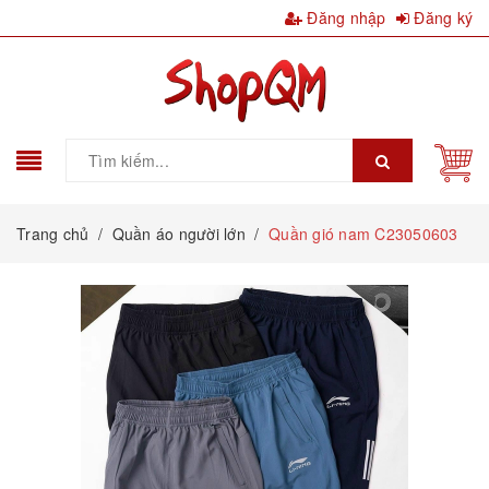
Đăng nhập
Đăng ký
Trang chủ
/
Quần áo người lớn
/
Quần gió nam C23050603