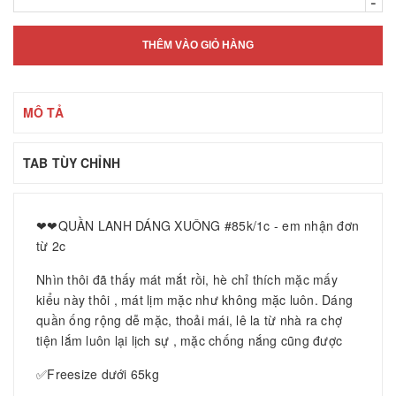
-
THÊM VÀO GIỎ HÀNG
MÔ TẢ
TAB TÙY CHỈNH
❤❤QUẦN LANH DÁNG XUÔNG #85k/1c - em nhận đơn
từ 2c
Nhìn thôi đã thấy mát mắt rồi, hè chỉ thích mặc mấy
kiểu này thôi , mát lịm mặc như không mặc luôn. Dáng
quần ống rộng dễ mặc, thoải mái, lê la từ nhà ra chợ
tiện lắm luôn lại lịch sự , mặc chống nắng cũng được
✅Freesize dưới 65kg