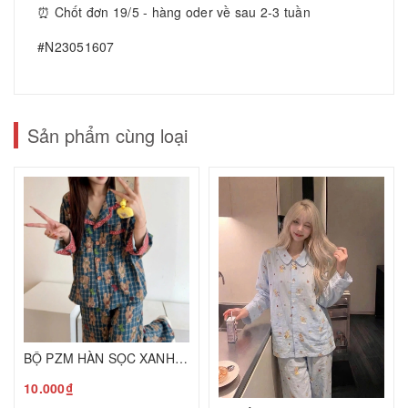
⏰ Chốt đơn 19/5 - hàng oder về sau 2-3 tuần
#N23051607
Sản phẩm cùng loại
BỘ PZM HÀN SỌC XANH TQ26080950
10.000₫