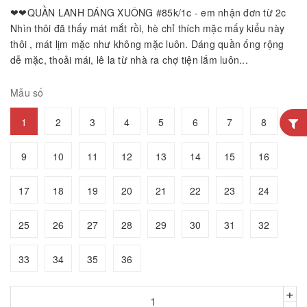
❤❤QUẦN LANH DÁNG XUÔNG #85k/1c - em nhận đơn từ 2c
Nhìn thôi đã thấy mát mắt rồi, hè chỉ thích mặc mấy kiểu này
thôi , mát lịm mặc như không mặc luôn. Dáng quần ống rộng
dễ mặc, thoải mái, lê la từ nhà ra chợ tiện lắm luôn...
Mẫu số
1
2
3
4
5
6
7
8
9
10
11
12
13
14
15
16
17
18
19
20
21
22
23
24
25
26
27
28
29
30
31
32
33
34
35
36
+