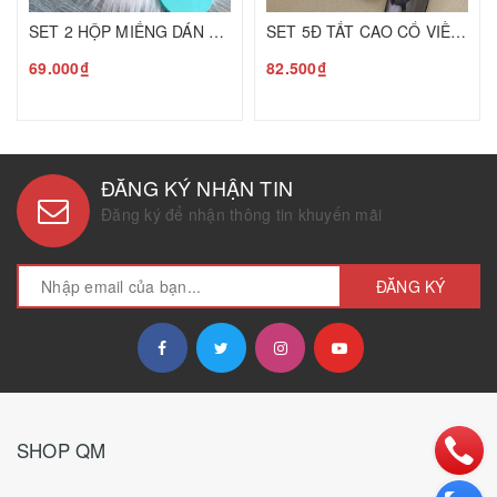
SET 2 HỘP MIẾNG DÁN NHŨ HOA XANH C25070513
SET 5Đ TẤT CAO CỔ VIỀN BÈO C25080107
69.000₫
82.500₫
ĐĂNG KÝ NHẬN TIN
Đăng ký để nhận thông tin khuyến mãi
ĐĂNG KÝ
SHOP QM