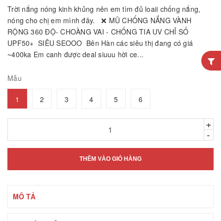
Trời nắng nóng kinh khủng nên em tìm đủ loaii chống nắng,
nóng cho chị em mình đây. ❌ MŨ CHỐNG NẮNG VÀNH
RỘNG 360 ĐỘ- CHOÀNG VAI - CHỐNG TIA UV CHỈ SỐ
UPF50+ SIÊU SEOOO Bên Hàn các siêu thị đang có giá
~400ka Em canh được deal siuuu hời ce...
Mẫu
1
2
3
4
5
6
+
-
THÊM VÀO GIỎ HÀNG
MÔ TẢ