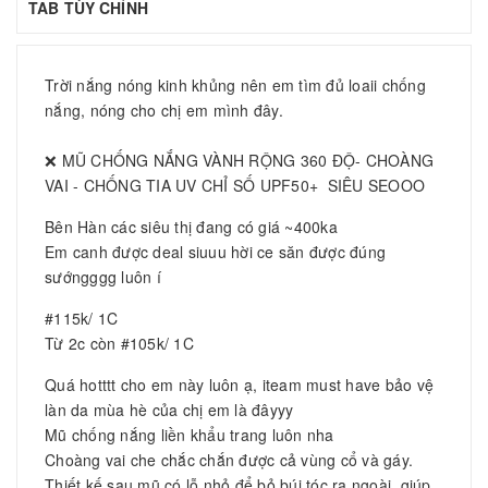
TAB TÙY CHỈNH
Trời nắng nóng kinh khủng nên em tìm đủ loaii chống
nắng, nóng cho chị em mình đây.
❌ MŨ CHỐNG NẮNG VÀNH RỘNG 360 ĐỘ- CHOÀNG
VAI - CHỐNG TIA UV CHỈ SỐ UPF50+ SIÊU SEOOO
Bên Hàn các siêu thị đang có giá ~400ka
Em canh được deal siuuu hời ce săn được đúng
sướngggg luôn í
#115k/ 1C
Từ 2c còn #105k/ 1C
Quá hotttt cho em này luôn ạ, iteam must have bảo vệ
làn da mùa hè của chị em là đâyyy
Mũ chống nắng liền khẩu trang luôn nha
Choàng vai che chắc chắn được cả vùng cổ và gáy.
Thiết kế sau mũ có lỗ nhỏ để bỏ búi tóc ra ngoài, giúp