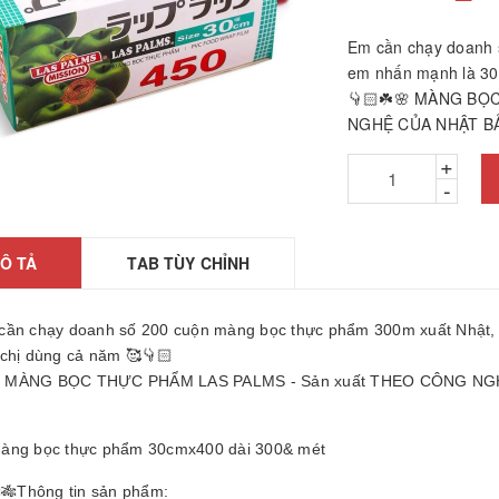
Em cần chạy doanh 
em nhấn mạnh là 300
👇🏻☘️🌸 MÀNG BỌ
NGHỆ CỦA NHẬT BẢ
+
-
Ô TẢ
TAB TÙY CHỈNH
hảm ngải cứu hàng
hính hãng
26010601
cần chạy doanh số 200 cuộn màng bọc thực phẩm 300m xuất Nhật, e
2.200₫
 chị dùng cả năm 🥰👇🏻
ÁY GỌT BÚT CHÌ
 MÀNG BỌC THỰC PHẨM LAS PALMS - Sản xuất THEO CÔNG NG
TỰ ĐỘNG

25061806
àng bọc thực phẩm 30cmx400 dài 300& mét
5.000₫
ược, búa massage
🎋Thông tin sản phẩm: