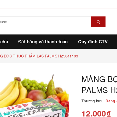
 chủ
Đặt hàng và thanh toán
Quy định CTV
G BỌC THỰC PHẨM LAS PALMS H25041103
MÀNG BỌ
PALMS H
Thương hiệu:
Đang 
12.000₫