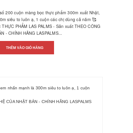
số 200 cuộn màng bọc thực phẩm 300m xuất Nhật,
m siêu to luôn ạ, 1 cuộn các chị dùng cả năm 🥰
C THỰC PHẨM LAS PALMS - Sản xuất THEO CÔNG
N - CHÍNH HÃNG LASPALMS...
THÊM VÀO GIỎ HÀNG
m nhấn mạnh là 300m siêu to luôn ạ, 1 cuộn
HỆ CỦA NHẬT BẢN - CHÍNH HÃNG LASPALMS