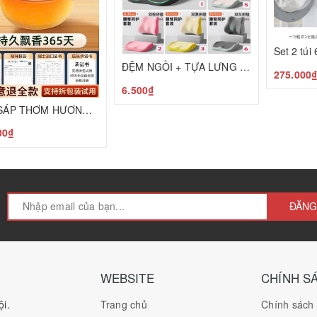
ĐỆM NGỒI + TỰA LƯNG CAO CẤP BẢO VỆ CỘT SỐNG C25050205
275.000
6.500₫
Set 2 SÁP THƠM HƯƠNG HOA MỘC T25050601
00₫
ĐĂNG
WEBSITE
CHÍNH S
i.
Trang chủ
Chính sách