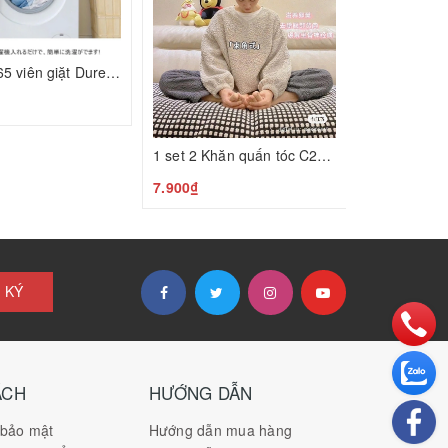
Set 2 túi 65 viên giặt Duree Balle C24120104
₫
1 set 2 Khăn quấn tóc C25022105
7.900₫
 KÝ
ÁCH
HƯỚNG DẪN
 bảo mật
Hướng dẫn mua hàng