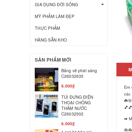
GIA DỤNG ĐỜI SỐNG
MỸ PHẨM LÀM ĐẸP
THỰC PHẨM
HÀNG SẴN KHO
SẢN PHẨM MỚI
M
Bảng vẽ phát sáng
T
C26032635
c
C
6.000₫
Em 
2
các
TÚI ĐỰNG ĐIỆN
M
☘️
THOẠI CHỐNG
THẤM NƯỚC
💕
T
C26032502
➡ M
8
6.000₫
L
🎋