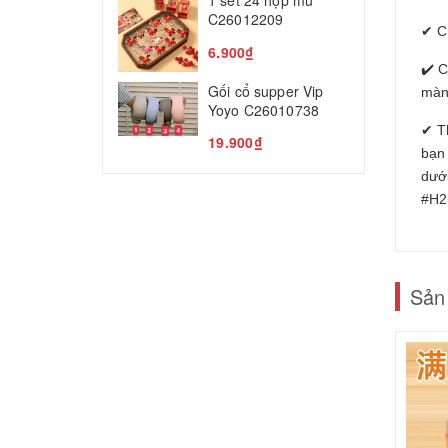
1 set 24 hộp mù
T
C26012209
✔ C
5
6.900₫
✔️ C
Gối cổ supper Vip
màn
Yoyo C26010738
✔ T
19.900₫
bạn
dưới
#H2
Sản