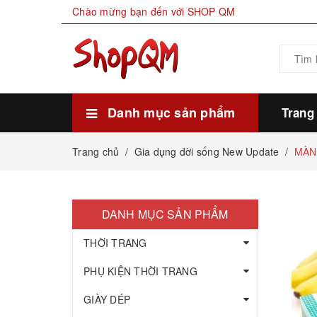
Chào mừng bạn đến với SHOP QM
Danh mục sản phẩm
Trang
Xem thêm
HÀNG SẴN KHO
THỰC PHẨM
MỸ PHẨM LÀM ĐẸP
GIA DỤNG ĐỜI SỐNG
GIÀY DÉP
PHỤ KIỆN THỜI TRANG
THỜI TRANG
Trang chủ
/
Gia dụng đời sống New Update
/
MÀN
DANH MỤC SẢN PHẨM
THỜI TRANG
PHỤ KIỆN THỜI TRANG
GIÀY DÉP