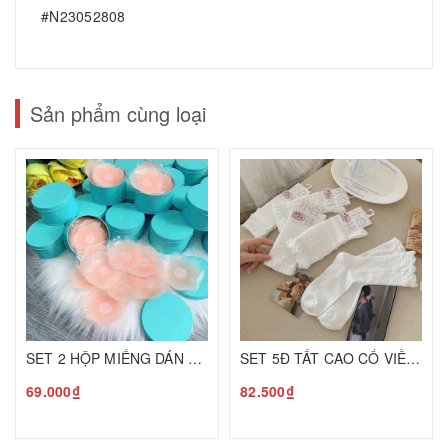
#N23052808
Sản phẩm cùng loại
SET 2 HỘP MIẾNG DÁN NHŨ HOA XANH C25070513
SET 5Đ TẤT CAO CỔ VIỀN BÈO C25080107
69.000₫
82.500₫