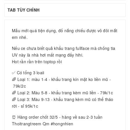
TAB TÙY CHỈNH
Mẫu mới quá tiện dụng, đố nắng chiếu được vô đôi mắt
em nhé.
Nếu ce chưa biết quả khẩu trang fullface mà chống tia
UV này là nhà hơi mất mạng đấy hihi.
Hot rần rần trên toptop rồi
✅ Có tổng 3 loaii
🌈 Loại 1: màu 1-4 - khẩu trang kín mặt ko liền mũ -
79k/2c
🌈 Loại 2: Màu 5-8 - khẩu trang kèm mũ liền - 79k/1c
🌈 Loại 3: Màu 9-13 - khẩu trang kèm mũ có thể tháo
rời - sỉ 95k/1c
⏰ Hàng order chốt 32/5 - hàng về sau 2-3 tuần
Thoitrangtreem Qm #hongnhien