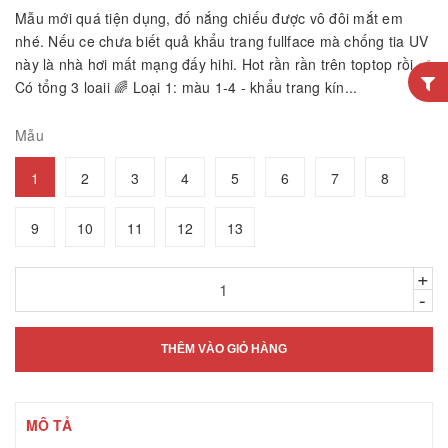
Mẫu mới quá tiện dụng, đố nắng chiếu được vô đôi mắt em
nhé. Nếu ce chưa biết quả khẩu trang fullface mà chống tia UV
này là nhà hơi mất mạng đấy hihi. Hot rần rần trên toptop rồi ✅
Có tổng 3 loaii 🌈 Loại 1: màu 1-4 - khẩu trang kín...
Mẫu
1
2
3
4
5
6
7
8
9
10
11
12
13
+
-
THÊM VÀO GIỎ HÀNG
MÔ TẢ