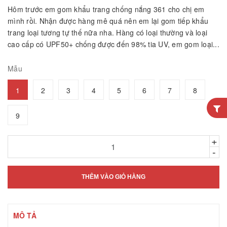
Hôm trước em gom khẩu trang chống nắng 361 cho chị em
mình rồi. Nhận được hàng mê quá nên em lại gom tiếp khẩu
trang loại tương tự thế nữa nha. Hàng có loại thường và loại
cao cấp có UPF50+ chống được đến 98% tia UV, em gom loại...
Mẫu
1
2
3
4
5
6
7
8
9
+
-
THÊM VÀO GIỎ HÀNG
MÔ TẢ