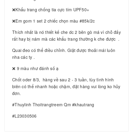
❌Khẩu trang chống tia cực tím UPF50+
❌Em gom 1 set 2 chiếc chọn màu #85k/2c
Thích nhất là nó thiết kế che dc 2 bên gò má vì chỗ đấy
rất hay bị nám mà các khẩu trang thường k che được .
Quai đeo có thể điều chỉnh. Giặt được thoải mái luôn
nha các ty .
❌ 9 màu như đánh số ạ
Chốt oder 8/3, hàng về sau 2 - 3 tuần, tùy tình hình
biên có thể nhanh hoặc chậm, đặt hàng vui lòng ko hủy
đơn.
#Thuylinh Thoitrangtreem Qm #khautrang
#L23030506