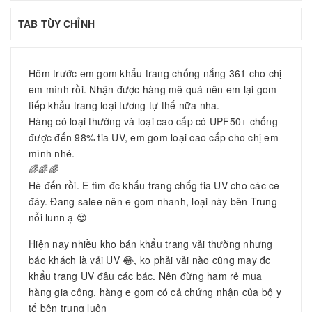
TAB TÙY CHỈNH
Hôm trước em gom khẩu trang chống nắng 361 cho chị
em mình rồi. Nhận được hàng mê quá nên em lại gom
tiếp khẩu trang loại tương tự thế nữa nha.
Hàng có loại thường và loại cao cấp có UPF50+ chống
được đến 98% tia UV, em gom loại cao cấp cho chị em
mình nhé.
🌈🌈🌈
Hè đến rồi. E tìm đc khẩu trang chốg tia UV cho các ce
đây. Đang salee nên e gom nhanh, loại này bên Trung
nổi lunn ạ 😍
Hiện nay nhiều kho bán khẩu trang vải thường nhưng
báo khách là vải UV 😂, ko phải vải nào cũng may đc
khẩu trang UV đâu các bác. Nên đừng ham rẻ mua
hàng gia công, hàng e gom có cả chứng nhận của bộ y
tế bên trung luôn