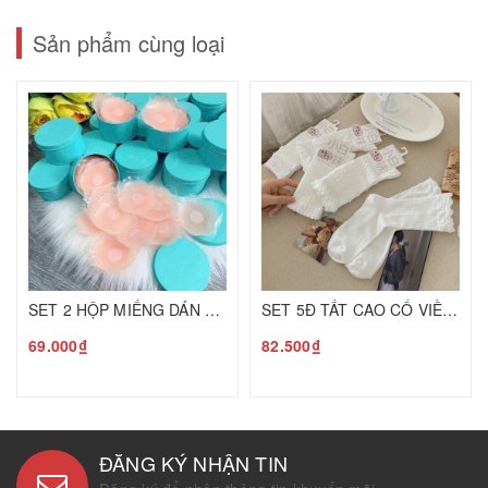
Sản phẩm cùng loại
SET 2 HỘP MIẾNG DÁN NHŨ HOA XANH C25070513
SET 5Đ TẤT CAO CỔ VIỀN BÈO C25080107
69.000₫
82.500₫
ĐĂNG KÝ NHẬN TIN