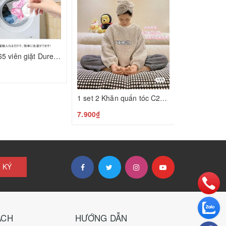
Set 2 túi 65 viên giặt Duree Balle C24120104
₫
1 set 2 Khăn quấn tóc C25022105
7.900₫
 KÝ
ÁCH
HƯỚNG DẪN