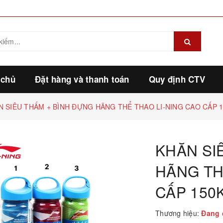
 chủ
Đặt hàng và thanh toán
Quy định CTV
N SIÊU THẤM + BÌNH ĐỰNG HÃNG THỂ THAO LI-NING CAO CẤP 
KHĂN SI
HÃNG TH
CẤP 150
Thương hiệu:
Đang 