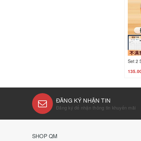
135.0
ĐĂNG KÝ NHẬN TIN
Đăng ký để nhận thông tin khuyến mãi
SHOP QM