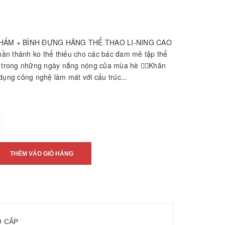
THẤM + BÌNH ĐỰNG HÃNG THỂ THAO LI-NING CAO
thần thánh ko thể thiếu cho các bác đam mê tập thể
à trong những ngày nắng nóng của mùa hè 👉🏻Khăn
dụng công nghệ làm mát với cấu trúc...
THÊM VÀO GIỎ HÀNG
O CẤP