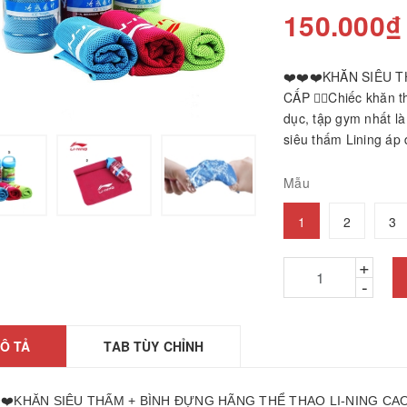
150.000₫
❤️❤️❤️KHĂN SIÊU 
CẤP 👉🏻Chiếc khăn 
dục, tập gym nhất l
siêu thấm Lining áp 
Mẫu
hảm ngải cứu hàng
1
2
3
hính hãng
26010601
+
2.200₫
-
ÁY GỌT BÚT CHÌ
TỰ ĐỘNG
25061806
Ô TẢ
TAB TÙY CHỈNH
5.000₫
ược, búa massage
️❤️KHĂN SIÊU THẤM + BÌNH ĐỰNG HÃNG THỂ THAO LI-NING CA