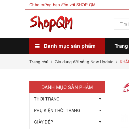
Chào mừng bạn đến với SHOP QM
Danh mục sản phẩm
Trang
Xem thêm
HÀNG SẴN KHO
THỰC PHẨM
MỸ PHẨM LÀM ĐẸP
GIA DỤNG ĐỜI SỐNG
GIÀY DÉP
PHỤ KIỆN THỜI TRANG
THỜI TRANG
Trang chủ
/
Gia dụng đời sống New Update
/
KHĂ
DANH MỤC SẢN PHẨM
THỜI TRANG
PHỤ KIỆN THỜI TRANG
GIÀY DÉP