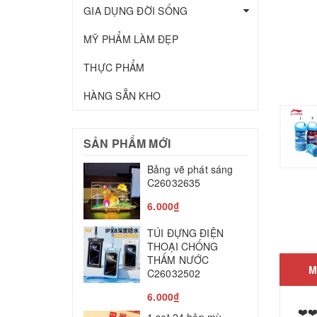
GIA DỤNG ĐỜI SỐNG
MỸ PHẨM LÀM ĐẸP
THỰC PHẨM
HÀNG SẴN KHO
SẢN PHẨM MỚI
Bảng vẽ phát sáng
T
C26032635
c
C
6.000₫
2
TÚI ĐỰNG ĐIỆN
M
THOẠI CHỐNG
THẤM NƯỚC
T
M
C26032502
8
6.000₫
L
❤️❤