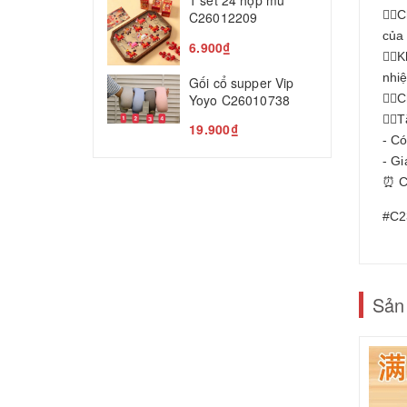
1 set 24 hộp mù
T
👉🏻
C26012209
của
5
6.900₫
👉🏻
nhi
Gối cổ supper Vip
Yoyo C26010738
👉🏻
👉🏻
19.900₫
- C
- Gi
⏰ C
#C2
Sản