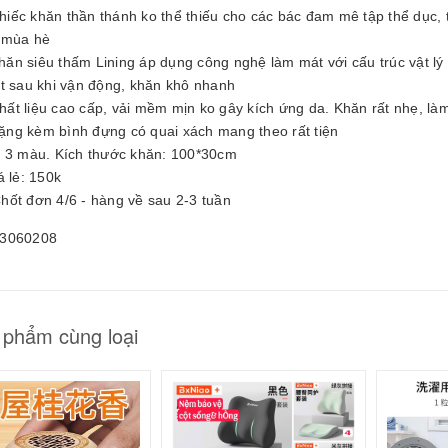
25061605
Chiếc khăn thần thánh ko thể thiếu cho các bác đam mê tập thể dục
 mùa hè
0.000₫
Khăn siêu thấm Lining áp dụng công nghệ làm mát với cấu trúc vật lý
ệt sau khi vận động, khăn khô nhanh
Chất liệu cao cấp, vải mềm mịn ko gây kích ứng da. Khăn rất nhẹ, là
Tặng kèm bình đựng có quai xách mang theo rất tiện
ó 3 màu. Kích thước khăn: 100*30cm
á lẻ: 150k
hốt đơn 4/6 - hàng về sau 2-3 tuần
3060208
 phẩm cùng loại