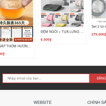
ĐỆM NGỒI + TỰA LƯNG CAO CẤP BẢO VỆ CỘT SỐNG C25050205
275.000
6.500₫
Set 2 SÁP THƠM HƯƠNG HOA MỘC T25050601
00₫
ĐĂNG
WEBSITE
CHÍNH S