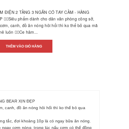
M ĐIỆN 2 TẦNG 3 NGĂN CÓ TAY CẦM - HÀNG
👉🏻Siêu phẩm dành cho dân văn phòng công sở,
cơm, canh, đồ ăn nóng hôi hổi thì ko thể bỏ qua mã
ê luôn 👉🏻Ce hâm...
THÊM VÀO GIỎ HÀNG
NG BEAR XỊN ĐẸP
 canh, đồ ăn nóng hôi hổi thì ko thể bỏ qua
ông tắc, đợi khoảng 10p là có ngay bữa ăn nóng.
có ngay cơm nóng, trong lúc nấu cơm có thể đồng