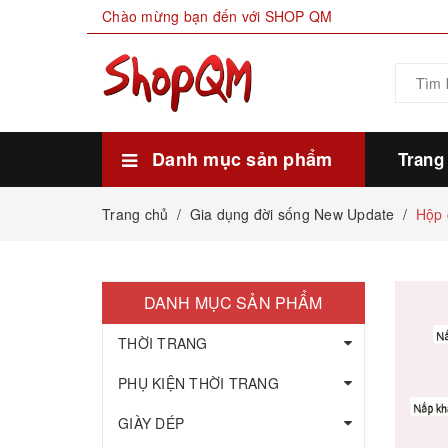
Chào mừng bạn đến với SHOP QM
Danh mục sản phẩm
Trang
Xem thêm
HÀNG SẴN KHO
THỰC PHẨM
MỸ PHẨM LÀM ĐẸP
GIA DỤNG ĐỜI SỐNG
GIÀY DÉP
PHỤ KIỆN THỜI TRANG
THỜI TRANG
Trang chủ
/
Gia dụng đời sống New Update
/
Hộp 
DANH MỤC SẢN PHẨM
THỜI TRANG
PHỤ KIỆN THỜI TRANG
GIÀY DÉP