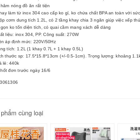
25061605
 hâm nóng đồ ăn rất tiện
0.000₫
Khay làm từ inox 304 cao cấp ko gỉ, ko chứa chất BPA an toàn với 
Hộp cơm dung tích 1.2L, có 2 tầng khay chia 3 ngăn giúp việc xếp th
 gọn ko tốn diện tích, có quai cầm mang xách dễ dàng
ất liệu: inox 304, PP. Công suất: 270W
iện áp định mức: 220V/50Hz
ng tích: 1.2L (1 khay 0.7L + 1 khay 0.5L)
ch thước sp: 17.5*15.8*13cm (+/-0.5-1cm). Trọng lượng: khoảng 1.1
á lẻ: 440k
hốt đơn trước ngày 16/6
3061306
 phẩm cùng loại