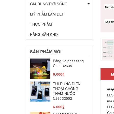
GIA DỤNG ĐỜI SỐNG
MỸ PHẨM LÀM ĐẸP
THỰC PHẨM
HÀNG SẴN KHO
SẢN PHẨM MỚI
Bảng vẽ phát sáng
T
C26032635
c
C
6.000₫
M
2
TÚI ĐỰNG ĐIỆN
M
THOẠI CHỐNG
❤️❤
THẤM NƯỚC
👉
T
C26032502
mã 
8
6.000₫
👉🏻
L
Ce n