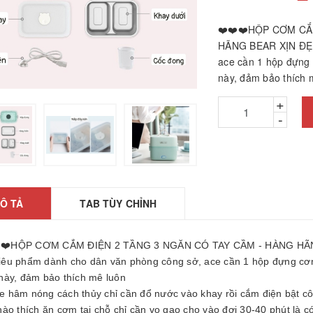
❤️❤️❤️HỘP CƠM CẮ
HÃNG BEAR XỊN ĐẸP 
ace cần 1 hộp đựng 
này, đảm bảo thích m
+
-
hảm ngải cứu hàng
hính hãng
26010601
Ô TẢ
TAB TÙY CHỈNH
2.200₫
ÁY GỌT BÚT CHÌ
️❤️HỘP CƠM CẮM ĐIỆN 2 TẦNG 3 NGĂN CÓ TAY CẦM - HÀNG HÃ
TỰ ĐỘNG
Siêu phẩm dành cho dân văn phòng công sở, ace cần 1 hộp đựng cơm,
25061806
này, đảm bảo thích mê luôn
5.000₫
Ce hâm nóng cách thủy chỉ cần đổ nước vào khay rồi cắm điện bật c
ược, búa massage
ào thích ăn cơm tại chỗ chỉ cần vo gạo cho vào đợi 30-40 phút là 