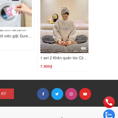
175.000₫
Set 2 túi 65 viên giặt Duree Balle C24120104
₫
1 set 2 Khăn quấn tóc C25022105
7.900₫
 KÝ