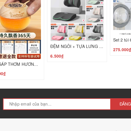
ĐỆM NGỒI + TỰA LƯNG CAO CẤP BẢO VỆ CỘT SỐNG C25050205
275.000
6.500₫
Set 2 SÁP THƠM HƯƠNG HOA MỘC T25050601
00₫
ĐĂNG