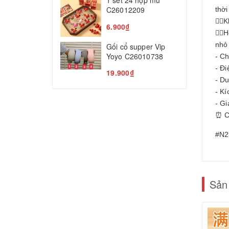
1 set 24 hộp mù
T
C26012209
thời
5
👉🏻
6.900₫
👉🏻
nhỏ
Gối cổ supper Vip
Yoyo C26010738
- Ch
- Đ
19.900₫
- Du
- Kí
- Gi
⏰ C
#N2
Sản