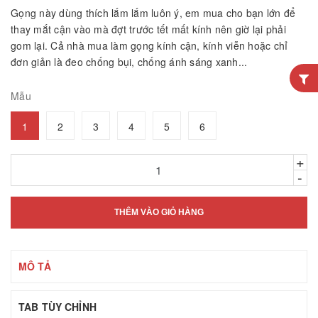
Gọng này dùng thích lắm lắm luôn ý, em mua cho bạn lớn để
thay mắt cận vào mà đợt trước tết mất kính nên giờ lại phải
gom lại. Cả nhà mua làm gọng kính cận, kính viễn hoặc chỉ
đơn giản là đeo chống bụi, chống ánh sáng xanh...
Mẫu
1
2
3
4
5
6
+
-
THÊM VÀO GIỎ HÀNG
MÔ TẢ
TAB TÙY CHỈNH