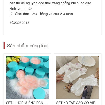
cận thì để nguyên đeo thời trang chống bụi cũng cực
xinh lunnnn 😍
⏰ Chốt đơn 12/3 - hàng về sau 2-3 tuần
#C23030918
Sản phẩm cùng loại
SET 2 HỘP MIẾNG DÁN NHŨ HOA XANH C25070513
SET 5Đ TẤT CAO CỔ VIỀN BÈO C25080107