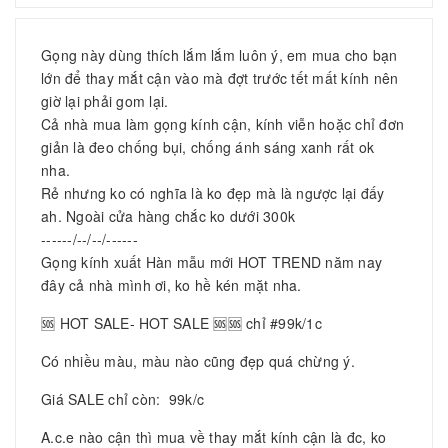
Gọng này dùng thích lắm lắm luôn ý, em mua cho bạn
lớn để thay mắt cận vào mà đợt trước tết mất kính nên
giờ lại phải gom lại.
Cả nhà mua làm gọng kính cận, kính viễn hoặc chỉ đơn
giản là đeo chống bụi, chống ánh sáng xanh rất ok
nha.
Rẻ nhưng ko có nghĩa là ko đẹp mà là ngược lại đấy
ah. Ngoài cửa hàng chắc ko dưới 300k
------/--/--/------
Gọng kính xuất Hàn mẫu mới HOT TREND năm nay
đây cả nhà mình ơi, ko hề kén mặt nha.
🆘 HOT SALE- HOT SALE 🆘🆘 chỉ #99k/1c
Có nhiều màu, màu nào cũng đẹp quá chừng ý.
Giá SALE chỉ còn: 99k/c
A.c.e nào cận thì mua về thay mắt kính cận là đc, ko