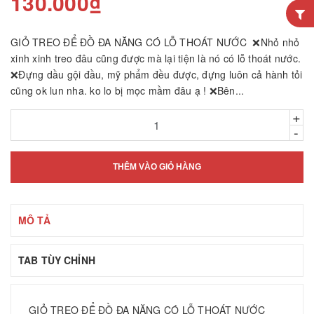
130.000₫
GIỎ TREO ĐỂ ĐỒ ĐA NĂNG CÓ LỖ THOÁT NƯỚC ❌Nhỏ nhỏ
xinh xinh treo đâu cũng được mà lại tiện là nó có lỗ thoát nước.
❌Đựng dầu gội đầu, mỹ phẩm đều được, đựng luôn cả hành tỏi
cũng ok lun nha. ko lo bị mọc mầm đâu ạ ! ❌Bên...
+
-
THÊM VÀO GIỎ HÀNG
MÔ TẢ
TAB TÙY CHỈNH
GIỎ TREO ĐỂ ĐỒ ĐA NĂNG CÓ LỖ THOÁT NƯỚC