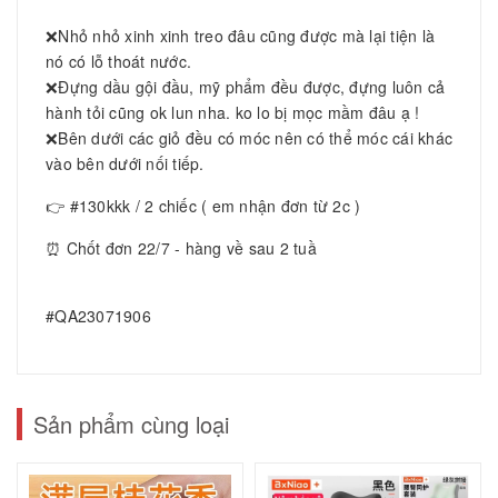
❌Nhỏ nhỏ xinh xinh treo đâu cũng được mà lại tiện là
nó có lỗ thoát nước.
❌Đựng dầu gội đầu, mỹ phẩm đều được, đựng luôn cả
hành tỏi cũng ok lun nha. ko lo bị mọc mầm đâu ạ !
❌Bên dưới các giỏ đều có móc nên có thể móc cái khác
vào bên dưới nối tiếp.
👉 #130kkk / 2 chiếc ( em nhận đơn từ 2c )
⏰ Chốt đơn 22/7 - hàng về sau 2 tuầ
#QA23071906
Sản phẩm cùng loại