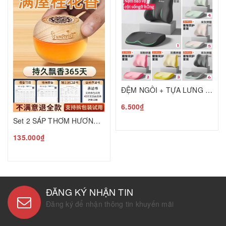
ĐỆM NGỒI + TỰA LƯNG CAO CẤP BẢO VỆ CỘT SỐNG C25050205
6.500₫
Set 2 SÁP THƠM HƯƠNG HOA MỘC T25050601
135.000₫
ĐĂNG KÝ NHẬN TIN
Đăng ký để nhận thông tin khuyến mãi