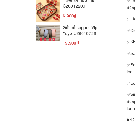
1 set 24 hộp mù
✅Là
T
C26012209
dùn
5
6.900₫
✅Là
Gối cổ supper Vip
✅Đi
Yoyo C26010738
✅Kh
19.900₫
✅Sa
✅Sa
loại
✅So
✅Việ
dun
làn 
#N2