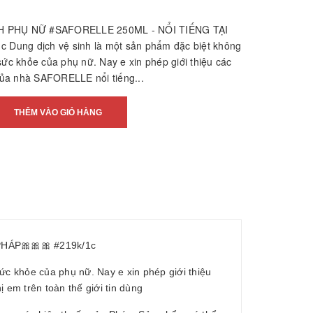
H PHỤ NỮ #SAFORELLE 250ML - NỔI TIẾNG TẠI
 Dung dịch vệ sinh là một sản phẩm đặc biệt không
sức khỏe của phụ nữ. Nay e xin phép giới thiệu các
ủa nhà SAFORELLE nổi tiếng...
THÊM VÀO GIỎ HÀNG
HÁP🎀🎀🎀 #219k/1c
ức khỏe của phụ nữ. Nay e xin phép giới thiệu
em trên toàn thế giới tin dùng