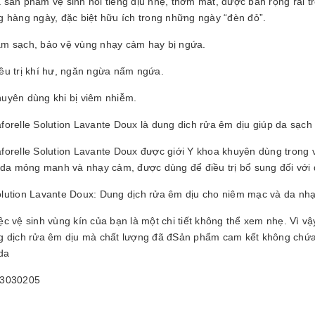
 sản phẩm vệ sinh nổi tiếng dịu nhẹ, thơm mát, được bán rộng rãi t
25061605
g hàng ngày, đặc biệt hữu ích trong những ngày “đèn đỏ”.
0.000₫
m sạch, bảo vệ vùng nhạy cảm hay bị ngứa.
ều trị khí hư, ngăn ngừa nấm ngứa.
uyên dùng khi bị viêm nhiễm.
forelle Solution Lavante Doux là dung dich rửa êm dịu giúp da sạc
forelle Solution Lavante Doux được giới Y khoa khuyên dùng trong 
 da mỏng manh và nhạy cảm, được dùng để điều trị bổ sung đối với 
lution Lavante Doux: Dung dịch rửa êm dịu cho niêm mạc và da nh
c vệ sinh vùng kín của bạn là một chi tiết không thể xem nhẹ. Vì v
g dịch rửa êm dịu mà chất lượng đã đSản phẩm cam kết không chứa
da
3030205