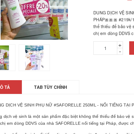
DUNG DỊCH VỆ SIN
PHÁP🎀🎀🎀 #219k/1c
thể thiếu để bảo vệ 
chị em dòng DDVS c
+
-
hảm ngải cứu hàng
hính hãng
26010601
Ô TẢ
TAB TÙY CHỈNH
2.200₫
ÁY GỌT BÚT CHÌ
G DỊCH VỆ SINH PHỤ NỮ #SAFORELLE 250ML - NỔI TIẾNG TẠI P
TỰ ĐỘNG
25061806
 dịch vệ sinh là một sản phẩm đặc biệt không thể thiếu để bảo vệ s
5.000₫
 chị em dòng DDVS của nhà SAFORELLE nổi tiếng tại Pháp, được chị 
ược, búa massage