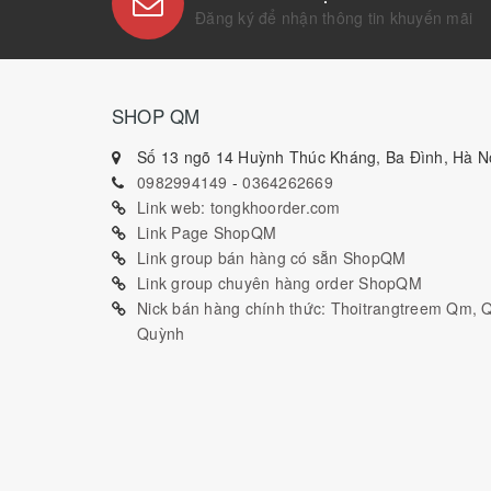
Đăng ký để nhận thông tin khuyến mãi
SHOP QM
Số 13 ngõ 14 Huỳnh Thúc Kháng, Ba Đình, Hà Nộ
0982994149
-
0364262669
Link web: tongkhoorder.com
Link Page ShopQM
Link group bán hàng có sẵn ShopQM
Link group chuyên hàng order ShopQM
Nick bán hàng chính thức: Thoitrangtreem Qm,
Quỳnh