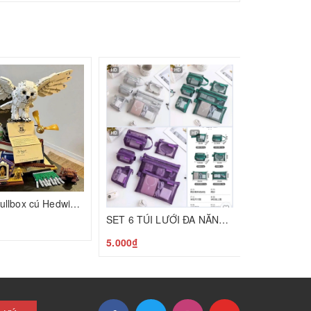
5.000₫
Set lego fullbox cú Hedwig + sách TQ26080350
SET 6 TÚI LƯỚI ĐA NĂNG T26073101
5.000₫