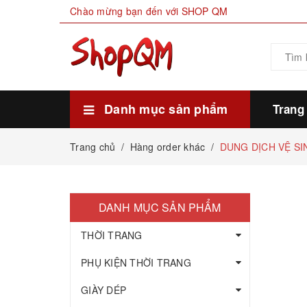
Chào mừng bạn đến với SHOP QM
Danh mục sản phẩm
Trang
Xem thêm
HÀNG SẴN KHO
THỰC PHẨM
MỸ PHẨM LÀM ĐẸP
GIA DỤNG ĐỜI SỐNG
GIÀY DÉP
PHỤ KIỆN THỜI TRANG
THỜI TRANG
Trang chủ
/
Hàng order khác
/
DUNG DỊCH VỆ SI
DANH MỤC SẢN PHẨM
THỜI TRANG
PHỤ KIỆN THỜI TRANG
GIÀY DÉP