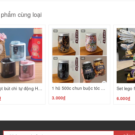
 phẩm cùng loại
1 hũ 500c chun buộc tóc H26080343
Máy gọt bút chì tự động Hàn Quốc H26080407
3.000₫
₫
6.000₫