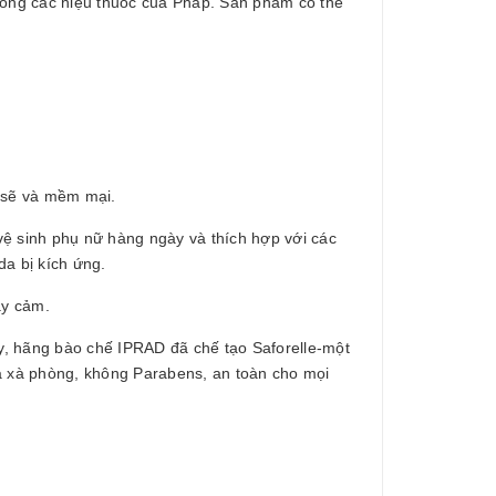
rong các hiệu thuốc của Pháp. Sản phẩm có thể
h sẽ và mềm mại.
vệ sinh phụ nữ hàng ngày và thích hợp với các
da bị kích ứng.
ạy cảm.
ậy, hãng bào chế IPRAD đã chế tạo Saforelle-một
 xà phòng, không Parabens, an toàn cho mọi