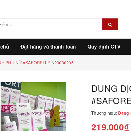
 chủ
Đặt hàng và thanh toán
Quy định CTV
NH PHỤ NỮ #SAFORELLE N23030205
DUNG DỊ
#SAFORE
Thương hiệu:
Đang 
219.000₫