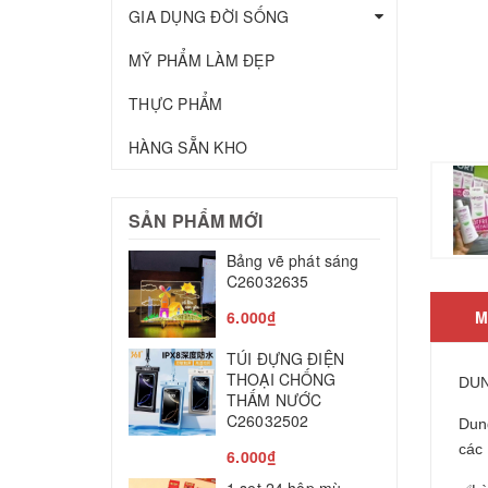
GIA DỤNG ĐỜI SỐNG
MỸ PHẨM LÀM ĐẸP
THỰC PHẨM
HÀNG SẴN KHO
SẢN PHẨM MỚI
Bảng vẽ phát sáng
T
C26032635
c
C
6.000₫
M
2
TÚI ĐỰNG ĐIỆN
M
THOẠI CHỐNG
DUN
THẤM NƯỚC
T
C26032502
Dung
8
các
6.000₫
L