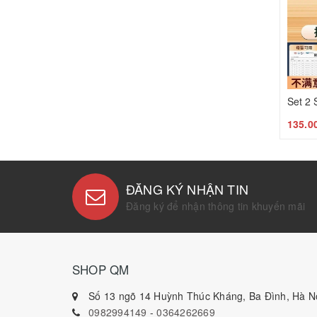
135.0
ĐĂNG KÝ NHẬN TIN
Đăng ký để nhận thông tin khuyến mãi
SHOP QM
Số 13 ngõ 14 Huỳnh Thúc Kháng, Ba Đình, Hà Nộ
0982994149
-
0364262669