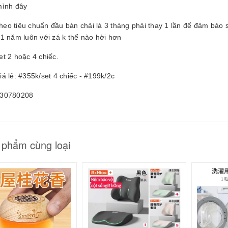
25061605
mình đây
0.000₫
Theo tiêu chuẩn đầu bàn chải là 3 tháng phải thay 1 lần để đảm bảo
1 năm luôn với zá k thể nào hời hơn
t 2 hoặc 4 chiếc.
á lẻ: #355k/set 4 chiếc - #199k/2c
30780208
 phẩm cùng loại