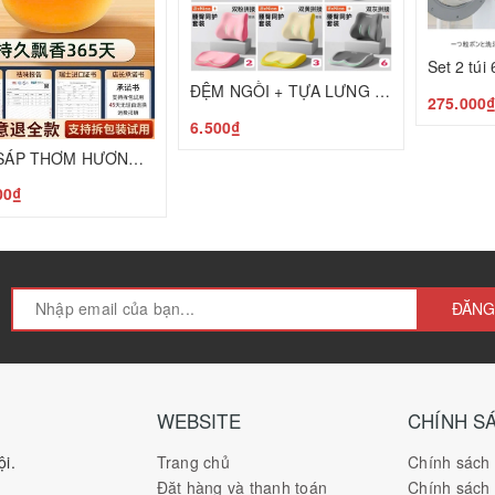
ĐỆM NGỒI + TỰA LƯNG CAO CẤP BẢO VỆ CỘT SỐNG C25050205
275.000
6.500₫
Set 2 SÁP THƠM HƯƠNG HOA MỘC T25050601
00₫
ĐĂNG
WEBSITE
CHÍNH S
i.
Trang chủ
Chính sách
Đặt hàng và thanh toán
Chính sách