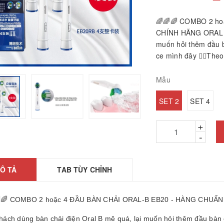
🌈🌈🌈 COMBO 2 ho
CHÍNH HÃNG ORAL B 
muốn hỏi thêm đầu b
ce mình đây 👉🏻Theo
Mẫu
SET 2
SET 4
hảm ngải cứu hàng
+
hính hãng
-
26010601
2.200₫
Ô TẢ
ÁY GỌT BÚT CHÌ
TAB TÙY CHỈNH
TỰ ĐỘNG
25061806
🌈 COMBO 2 hoặc 4 ĐẦU BÀN CHẢI ORAL-B EB20 - HÀNG CHUẨ
5.000₫
Khách dùng bàn chải điện Oral B mê quá, lại muốn hỏi thêm đầu bàn 
ược, búa massage