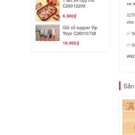
1 set 24 hộp mù
T
ce 
C26012209
5
6.900₫
👉🏻
cho 
Gối cổ supper Vip
Yoyo C26010738
✅ Se
19.900₫
✅ Gi
#N2
Sản