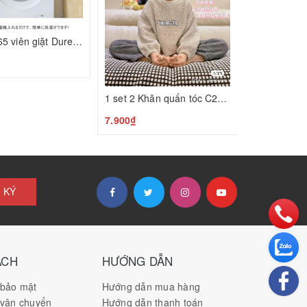
Set 2 túi 65 viên giặt Duree Balle C24120104
₫
1 set 2 Khăn quấn tóc C25022105
7.900₫
 KÝ
ÁCH
HƯỚNG DẪN
 bảo mật
Hướng dẫn mua hàng
 vận chuyển
Hướng dẫn thanh toán