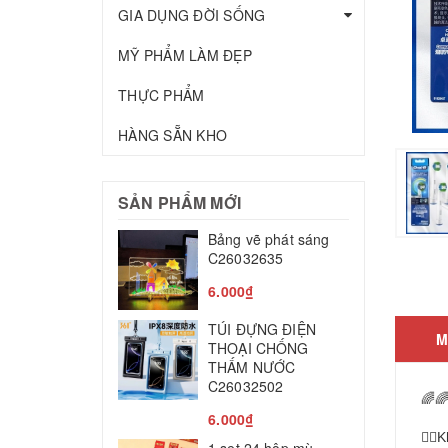
GIA DỤNG ĐỜI SỐNG
MỸ PHẨM LÀM ĐẸP
THỰC PHẨM
HÀNG SẴN KHO
SẢN PHẨM MỚI
Bảng vẽ phát sáng
T
C26032635
c
C
6.000₫
2
TÚI ĐỰNG ĐIỆN
M
M
THOẠI CHỐNG
THẤM NƯỚC
T
C26032502
🌈
8
6.000₫
👉🏻
L