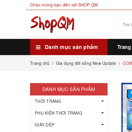
Chào mừng bạn đến với SHOP QM
Danh mục sản phẩm
Trang
Xem thêm
HÀNG SẴN KHO
THỰC PHẨM
MỸ PHẨM LÀM ĐẸP
GIA DỤNG ĐỜI SỐNG
GIÀY DÉP
PHỤ KIỆN THỜI TRANG
THỜI TRANG
Trang chủ
/
Gia dụng đời sống New Update
/
COM
DANH MỤC SẢN PHẨM
THỜI TRANG
PHỤ KIỆN THỜI TRANG
GIÀY DÉP