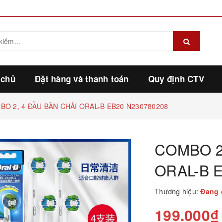
 chủ
Đặt hàng và thanh toán
Quy định CTV
BO 2, 4 ĐẦU BÀN CHẢI ORAL-B EB20 N230780208
COMBO 2
ORAL-B 
Thương hiệu:
Đang 
199.000₫