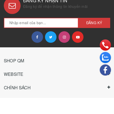
ĐĂNG KÝ NHẬN TIN
Đăng ký để nhận thông tin khuyến mãi
ĐĂNG KÝ
SHOP QM
WEBSITE
CHÍNH SÁCH
HƯỚNG DẪN