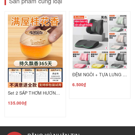
Sản phẩm cùng loại
ĐỆM NGỒI + TỰA LƯNG CAO CẤP BẢO VỆ CỘT SỐNG C25050205
6.500₫
Set 2 SÁP THƠM HƯƠNG HOA MỘC T25050601
135.000₫