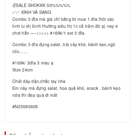
✌SALE SHOKKK 50%%%%%
✅✅ XINH VÀ SANG
Combo 3 đĩa mà giá chỉ bằng bt mua 1 đĩa thôi các
tình iu ơi( bình thường siêu thị 1c cả trăm đó ạ) nay e
chơi hẳn —->>>>> #169k/1 set 3 đĩa
Combo 3 đĩa đựng salat, trái cây khô, bánh kẹo,ngủ
cốc……
#169k/ 3dĩa 3 màu ạ
Size 24cm
Chất dày dặn,chắc tay nha
Em này mà đựng salat, hoa quả khô, snack , bánh kẹo
nữa thì đẹp quá đi mất
#N23080608