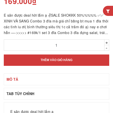
169.000₫
E săn được deal hời lắm ạ ✌SALE SHOKKK 50%%%%% ✅✅
XINH VÀ SANG Combo 3 đĩa mà giá chỉ bằng bt mua 1 đĩa thôi
các tình iu ơi( bình thường siêu thị 1c cả trăm đó ạ) nay e chơi
hẳn —->>>>> #169k/1 set 3 đĩa Combo 3 đĩa đựng salat, trái...
+
-
THÊM VÀO GIỎ HÀNG
MÔ TẢ
TAB TÙY CHỈNH
E săn được deal hời lắm ạ