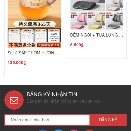
ĐỆM NGỒI + TỰA LƯNG CAO CẤP BẢO VỆ CỘT SỐNG C25050205
6.500₫
Set 2 SÁP THƠM HƯƠNG HOA MỘC T25050601
135.000₫
ĐĂNG KÝ NHẬN TIN
Đăng ký để nhận thông tin khuyến mãi
ĐĂNG KÝ