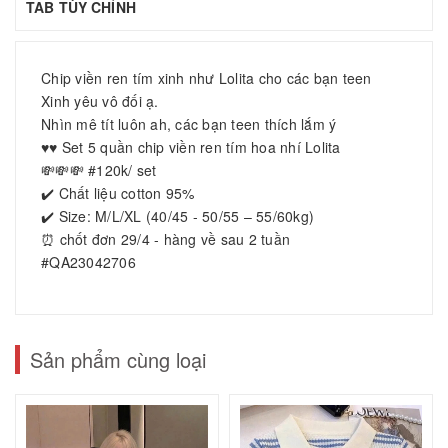
TAB TÙY CHỈNH
Chip viền ren tím xinh như Lolita cho các bạn teen
Xinh yêu vô đối ạ.
Nhìn mê tít luôn ah, các bạn teen thích lắm ý
♥️♥️ Set 5 quần chip viền ren tím hoa nhí Lolita
💸💸💸 #120k/ set
✔️ Chất liệu cotton 95%
✔️ Size: M/L/XL (40/45 - 50/55 – 55/60kg)
⏰ chốt đơn 29/4 - hàng về sau 2 tuần
#QA23042706
Sản phẩm cùng loại