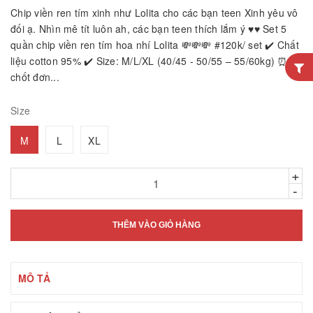
Chip viền ren tím xinh như Lolita cho các bạn teen Xinh yêu vô
đối ạ. Nhìn mê tít luôn ah, các bạn teen thích lắm ý ♥️♥️ Set 5
quần chip viền ren tím hoa nhí Lolita 💸💸💸 #120k/ set ✔️ Chất
liệu cotton 95% ✔️ Size: M/L/XL (40/45 - 50/55 – 55/60kg) ⏰
chốt đơn...
Size
M
L
XL
+
-
THÊM VÀO GIỎ HÀNG
MÔ TẢ