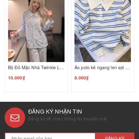
Bộ Đồ Mặc Nhà Twinkle Little Star HQ26080840
Áo polo kẻ ngang len sợi C26080801
10.000₫
8.000₫
ĐĂNG KÝ NHẬN TIN
Đăng ký để nhận thông tin khuyến mãi
ĐĂNG KÝ