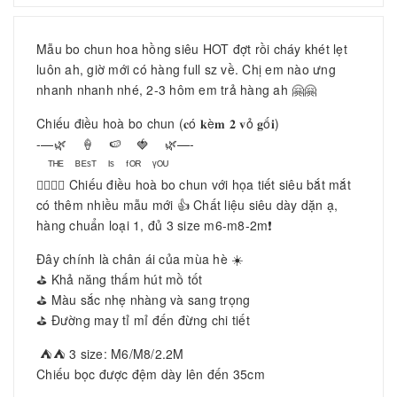
Mẫu bo chun hoa hồng siêu HOT đợt rồi cháy khét lẹt
luôn ah, giờ mới có hàng full sz về. Chị em nào ưng
nhanh nhanh nhé, 2-3 hôm em trả hàng ah 🤗🤗
Chiếu điều hoà bo chun (𝐜ó 𝐤è𝐦 𝟐 𝐯ỏ 𝐠ố𝐢)
-—🌿 🍦 🍉 🍓 🌿—-
ᵀᴴᴱ ᴮᴱˢᵀ ᴵˢ ᶠᴼᴿ ᵞᴼᵁ
💁‍♀️💁‍♀️ Chiếu điều hoà bo chun với họa tiết siêu bắt mắt
có thêm nhiều mẫu mới 👍 Chất liệu siêu dày dặn ạ,
hàng chuẩn loại 1, đủ 3 size m6-m8-2m❗️
Đây chính là chân ái của mùa hè ☀️
⛳️ Khả năng thấm hút mồ tốt
⛳️ Màu sắc nhẹ nhàng và sang trọng
⛳️ Đường may tỉ mỉ đến đừng chi tiết
⛺️⛺️ 3 size: M6/M8/2.2M
Chiếu bọc được đệm dày lên đến 35cm