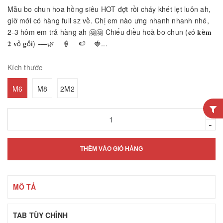
Mẫu bo chun hoa hồng siêu HOT đợt rồi cháy khét lẹt luôn ah,
giờ mới có hàng full sz về. Chị em nào ưng nhanh nhanh nhé,
2-3 hôm em trả hàng ah 🤗🤗 Chiếu điều hoà bo chun (𝐜ó 𝐤è𝐦
𝟐 𝐯ỏ 𝐠ố𝐢) -—🌿 🍦 🍉 🍓...
Kích thước
M6
M8
2M2
+
-
THÊM VÀO GIỎ HÀNG
MÔ TẢ
TAB TÙY CHỈNH