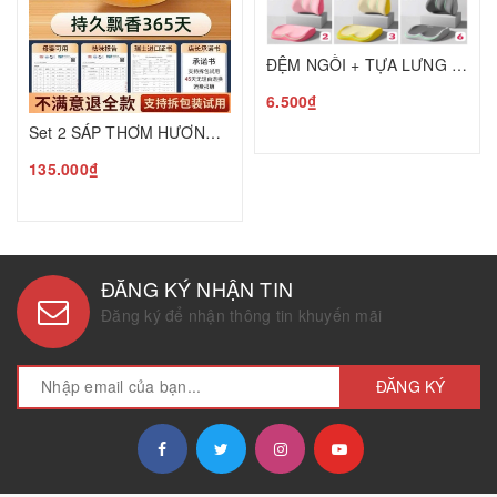
ĐỆM NGỒI + TỰA LƯNG CAO CẤP BẢO VỆ CỘT SỐNG C25050205
6.500₫
Set 2 SÁP THƠM HƯƠNG HOA MỘC T25050601
135.000₫
ĐĂNG KÝ NHẬN TIN
Đăng ký để nhận thông tin khuyến mãi
ĐĂNG KÝ