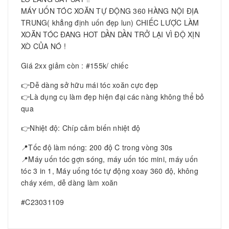
MÁY UỐN TÓC XOĂN TỰ ĐỘNG 360 HÀNG NỘI ĐỊA
TRUNG( khẳng định uốn đẹp lun) CHIẾC LƯỢC LÀM
XOĂN TÓC ĐANG HOT DẦN DẦN TRỞ LẠI VÌ ĐỘ XỊN
XÒ CỦA NÓ !
Giá 2xx giảm còn : #155k/ chiếc
👉Dễ dàng sở hữu mái tóc xoăn cực đẹp
👉Là dụng cụ làm đẹp hiện đại các nàng không thể bỏ
qua
👉Nhiệt độ: Chíp cảm biến nhiệt độ
📍Tốc độ làm nóng: 200 độ C trong vòng 30s
📍Máy uốn tóc gợn sóng, máy uốn tóc mini, máy uốn
tóc 3 in 1, Máy uống tóc tự động xoay 360 độ, không
cháy xém, dễ dàng làm xoăn
#C23031109