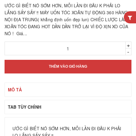
ƯỚC GÌ BIẾT NÓ SỚM HƠN, MỖI LẦN ĐI ĐÂU K PHẢI LO
LẮNG SẤY SẤY ‼️ MÁY UỐN TÓC XOĂN TỰ ĐỘNG 360 HÀNG
NỘI ĐỊA TRUNG( khẳng định uốn đẹp lun) CHIẾC LƯỢC LÀM
XOĂN TÓC ĐANG HOT DẦN DẦN TRỞ LẠI VÌ ĐỘ XỊN XÒ CỦA
NÓ ! Giá...
+
-
THÊM VÀO GIỎ HÀNG
MÔ TẢ
TAB TÙY CHỈNH
ƯỚC GÌ BIẾT NÓ SỚM HƠN, MỖI LẦN ĐI ĐÂU K PHẢI
LO LẮNG SẤY SẤY ‼️