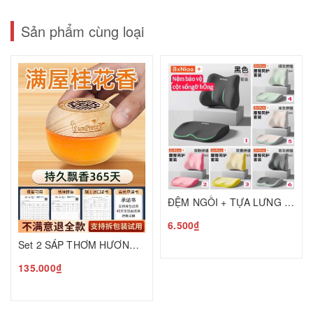
Sản phẩm cùng loại
ĐỆM NGỒI + TỰA LƯNG CAO CẤP BẢO VỆ CỘT SỐNG C25050205
6.500₫
Set 2 SÁP THƠM HƯƠNG HOA MỘC T25050601
135.000₫