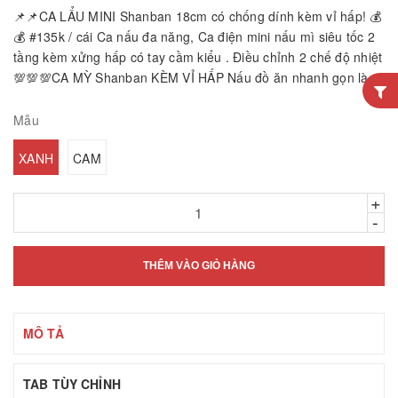
📌📌CA LẨU MINI Shanban 18cm có chống dính kèm vỉ hấp! 💰
💰 #135k / cái Ca nấu đa năng, Ca điện mini nấu mì siêu tốc 2
tầng kèm xửng hấp có tay cầm kiểu . Điều chỉnh 2 chế độ nhiệt
💯💯💯CA MỲ Shanban KÈM VỈ HẤP Nấu đồ ăn nhanh gọn là...
Mẫu
XANH
CAM
+
-
THÊM VÀO GIỎ HÀNG
MÔ TẢ
TAB TÙY CHỈNH