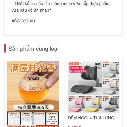
- Thiết kế ca nấu lẩu thông minh vừa hấp thực phẩm,
vừa nấu đồ ăn nhanh
#C23072301
Sản phẩm cùng loại
ĐỆM NGỒI + TỰA LƯNG CAO CẤP BẢO VỆ CỘT SỐNG C25050205