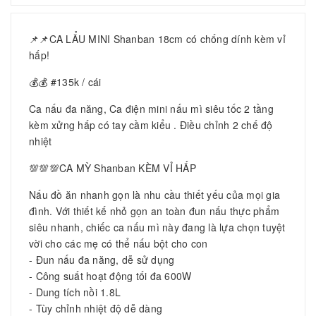
📌📌CA LẨU MINI Shanban 18cm có chống dính kèm vỉ
hấp!
💰💰 #135k / cái
Ca nấu đa năng, Ca điện mini nấu mì siêu tốc 2 tầng
kèm xửng hấp có tay cầm kiểu . Điều chỉnh 2 chế độ
nhiệt
💯💯💯CA MỲ Shanban KÈM VỈ HẤP
Nấu đồ ăn nhanh gọn là nhu cầu thiết yếu của mọi gia
đình. Với thiết kế nhỏ gọn an toàn đun nấu thực phẩm
siêu nhanh, chiếc ca nấu mì này đang là lựa chọn tuyệt
vời cho các mẹ có thể nấu bột cho con
- Đun nấu đa năng, dễ sử dụng
- Công suất hoạt động tối đa 600W
- Dung tích nồi 1.8L
- Tùy chỉnh nhiệt độ dễ dàng