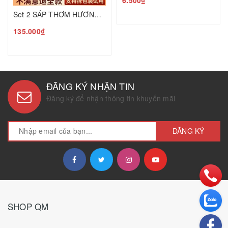
6.500₫
Set 2 SÁP THƠM HƯƠNG HOA MỘC T25050601
135.000₫
ĐĂNG KÝ NHẬN TIN
Đăng ký để nhận thông tin khuyến mãi
ĐĂNG KÝ
SHOP QM