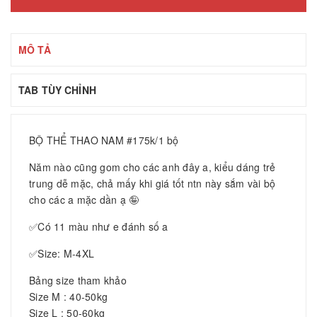
MÔ TẢ
TAB TÙY CHỈNH
BỘ THỂ THAO NAM #175k/1 bộ
Năm nào cũng gom cho các anh đây a, kiểu dáng trẻ
trung dễ mặc, chả mấy khi giá tốt ntn này sắm vài bộ
cho các a mặc dần ạ 🤪
✅Có 11 màu như e đánh số a
✅Size: M-4XL
Bảng size tham khảo
Size M : 40-50kg
Size L : 50-60kg