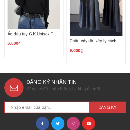
Áo dàu tay C.K Unisex TQ26080752
Chân váy dài xếp ly cách điệu cúc H26080703
6.000₫
9.000₫
ĐĂNG KÝ NHẬN TIN
Đăng ký để nhận thông tin khuyến mãi
ĐĂNG KÝ