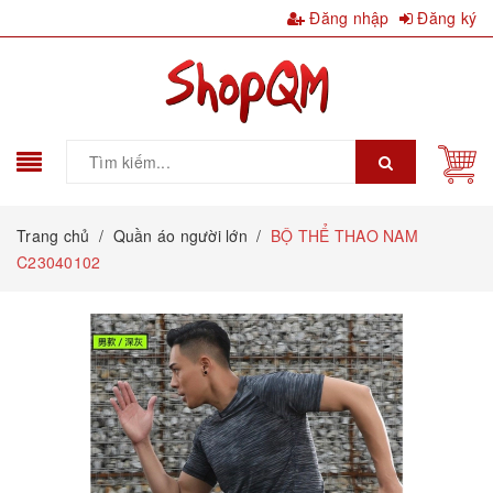
Đăng nhập
Đăng ký
Trang chủ
/
Quần áo người lớn
/
BỘ THỂ THAO NAM
C23040102