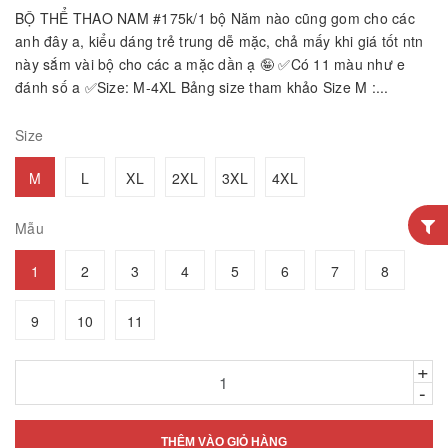
BỘ THỂ THAO NAM #175k/1 bộ Năm nào cũng gom cho các
anh đây a, kiểu dáng trẻ trung dễ mặc, chả mấy khi giá tốt ntn
này sắm vài bộ cho các a mặc dần ạ 🤪 ✅Có 11 màu như e
đánh số a ✅Size: M-4XL Bảng size tham khảo Size M :...
Size
M
L
XL
2XL
3XL
4XL
Mẫu
1
2
3
4
5
6
7
8
9
10
11
+
-
THÊM VÀO GIỎ HÀNG