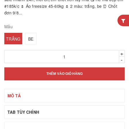
#185k/c 🌷 Áo freesize 45-60kg 🌷 2 màu: trắng, be ⏰ Chốt
đơn 9/8...
Mẫu
TRẮNG
BE
+
-
THÊM VÀO GIỎ HÀNG
MÔ TẢ
TAB TÙY CHỈNH