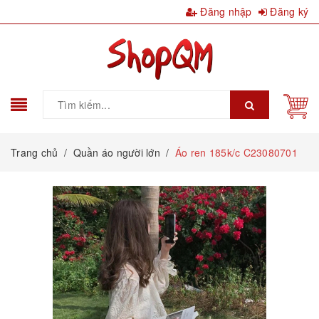
Đăng nhập
Đăng ký
Trang chủ
/
Quần áo người lớn
/
Áo ren 185k/c C23080701