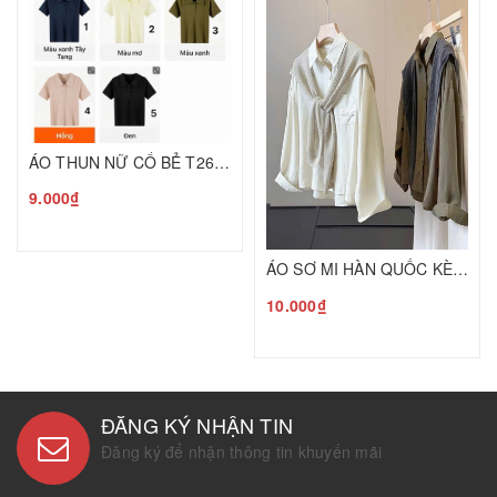
ÁO THUN NỮ CỔ BẺ T26080601
9.000₫
ÁO SƠ MI HÀN QUỐC KÈM KHĂN LEN T26080506
10.000₫
ĐĂNG KÝ NHẬN TIN
Đăng ký để nhận thông tin khuyến mãi