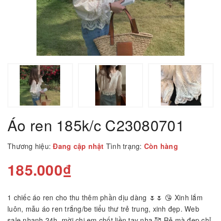
Áo ren 185k/c C23080701
Thương hiệu:
Đang cập nhật
Tình trạng:
Còn hàng
185.000₫
1 chiếc áo ren cho thu thêm phần dịu dàng 🌷🌷 😘 Xinh lắm
luôn, mẫu áo ren trắng/be tiểu thư trẻ trung, xinh đẹp. Web
sale nhanh 24h, mời chị em chốt liền tay nha 🥰 Rẻ mà đẹp chỉ