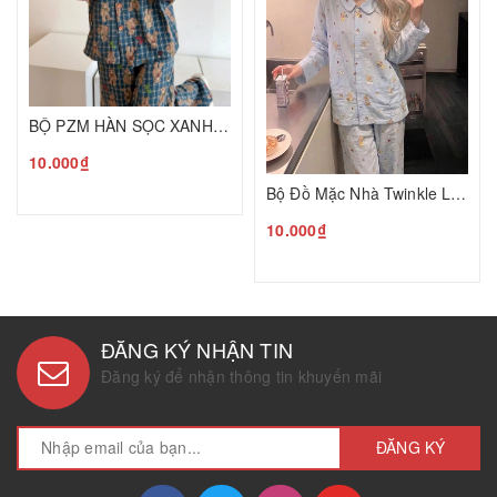
BỘ PZM HÀN SỌC XANH TQ26080950
10.000₫
Bộ Đồ Mặc Nhà Twinkle Little Star HQ26080840
10.000₫
ĐĂNG KÝ NHẬN TIN
Đăng ký để nhận thông tin khuyến mãi
ĐĂNG KÝ