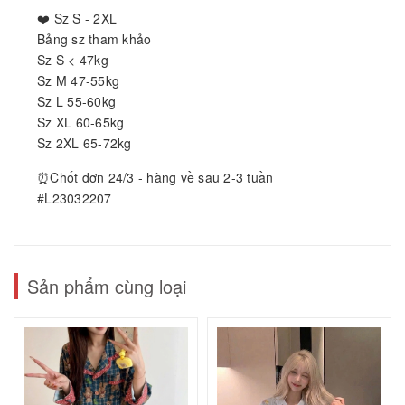
❤️ Sz S - 2XL
Bảng sz tham khảo
Sz S < 47kg
Sz M 47-55kg
Sz L 55-60kg
Sz XL 60-65kg
Sz 2XL 65-72kg
⏰Chốt đơn 24/3 - hàng về sau 2-3 tuần
#L23032207
Sản phẩm cùng loại