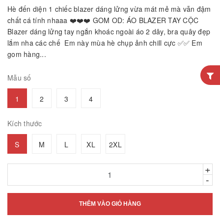
Hè đến diện 1 chiếc blazer dáng lửng vừa mát mẻ mà vẫn đậm
chất cá tính nhaaa ❤️❤️❤️ GOM OD: ÁO BLAZER TAY CỘC
Blazer dáng lửng tay ngắn khoác ngoài áo 2 dây, bra quây đẹp
lắm nha các chế Em này mùa hè chụp ảnh chill cực ✅✅ Em
gom hàng...
Mẫu số
1
2
3
4
Kích thước
S
M
L
XL
2XL
+
-
THÊM VÀO GIỎ HÀNG