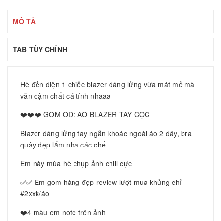
MÔ TẢ
TAB TÙY CHỈNH
Hè đến diện 1 chiếc blazer dáng lửng vừa mát mẻ mà
vẫn đậm chất cá tính nhaaa
❤️❤️❤️ GOM OD: ÁO BLAZER TAY CỘC
Blazer dáng lửng tay ngắn khoác ngoài áo 2 dây, bra
quây đẹp lắm nha các chế
Em này mùa hè chụp ảnh chill cực
✅✅ Em gom hàng đẹp review lượt mua khủng chỉ
#2xxk/áo
❤️4 màu em note trên ảnh