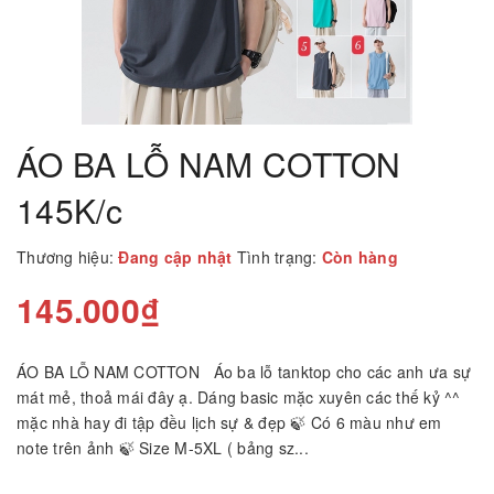
ÁO BA LỖ NAM COTTON
145K/c
Thương hiệu:
Đang cập nhật
Tình trạng:
Còn hàng
145.000₫
ÁO BA LỖ NAM COTTON Áo ba lỗ tanktop cho các anh ưa sự
mát mẻ, thoả mái đây ạ. Dáng basic mặc xuyên các thế kỷ ^^
mặc nhà hay đi tập đều lịch sự & đẹp 🍃 Có 6 màu như em
note trên ảnh 🍃 Size M-5XL ( bảng sz...