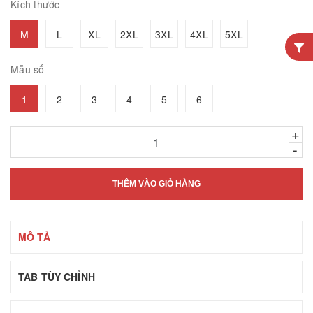
Kích thước
M
L
XL
2XL
3XL
4XL
5XL
Mẫu số
1
2
3
4
5
6
+
-
THÊM VÀO GIỎ HÀNG
MÔ TẢ
TAB TÙY CHỈNH