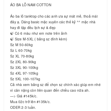
ÁO BA LỖ NAM COTTON
Áo ba lỗ tanktop cho các anh ưa sự mát mẻ, thoả mái
đây ạ. Dáng basic mặc xuyên các thế kỷ ^^ mặc nhà
hay đi tập đều lịch sự & đẹp
🍃 Có 6 màu như em note trên ảnh
🍃 Size M-5XL ( bảng sz đính kèm)
Sz M 50-60kg
Sz L 60-70kg
Sz XL 70-80kg
Sz 2XL 80-90kg
Sz 3XL 90-100kg
Sz 4XL 97-105kg
Sz 5XL 100-107kg
Cả nhà xem bảng sz để chọn sz chính xác giúp em nhé
vì cân nặng còn liên quan đến chiều cao nữa ah.
—> Giá #145k/c.
Mua 02c trở lên #135k/c.
ODER 2-3 tuần.