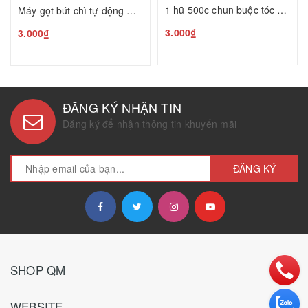
1 hũ 500c chun buộc tóc H26080343
Máy gọt bút chì tự động Hàn Quốc H26080407
3.000₫
3.000₫
ĐĂNG KÝ NHẬN TIN
Đăng ký để nhận thông tin khuyến mãi
ĐĂNG KÝ
SHOP QM
WEBSITE