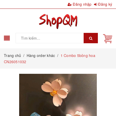
Đăng nhập
Đăng ký
Trang chủ
/
Hàng order khác
/
1 Combo 5bông hoa
CN26051032