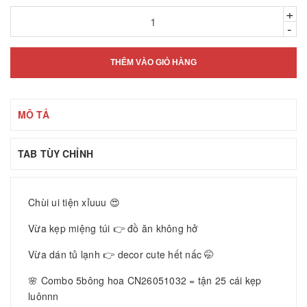
+
-
THÊM VÀO GIỎ HÀNG
MÔ TẢ
TAB TÙY CHỈNH
Chùi ui tiện xỉuuu 😍
Vừa kẹp miệng túi 👉 đồ ăn không hở
Vừa dán tủ lạnh 👉 decor cute hết nấc 🤭
🌸 Combo 5bông hoa CN26051032 = tận 25 cái kẹp
luônnn