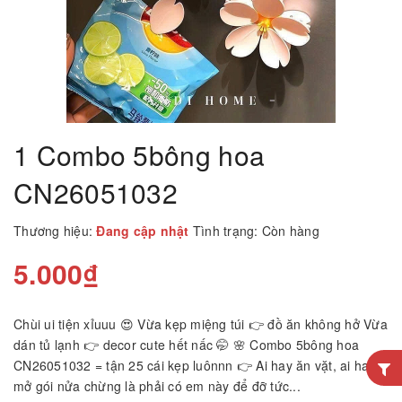
1 Combo 5bông hoa
CN26051032
Thương hiệu:
Đang cập nhật
Tình trạng:
Còn hàng
5.000₫
Chùi ui tiện xỉuuu 😍 Vừa kẹp miệng túi 👉 đồ ăn không hở Vừa
dán tủ lạnh 👉 decor cute hết nấc 🤭 🌸 Combo 5bông hoa
CN26051032 = tận 25 cái kẹp luônnn 👉 Ai hay ăn vặt, ai hay
mở gói nửa chừng là phải có em này để đỡ tức...